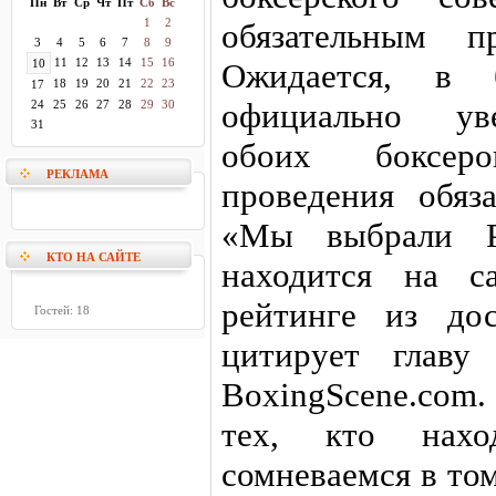
Пн
Вт
Ср
Чт
Пт
Сб
Вс
1
2
обязательным п
3
4
5
6
7
8
9
11
12
13
14
15
16
10
Ожидается, в
18
19
20
21
22
23
17
официально уве
24
25
26
27
28
29
30
31
обоих боксер
РЕКЛАМА
проведения обяз
«Мы выбрали Р
КТО НА САЙТЕ
находится на с
рейтинге из до
Гостей: 18
цитирует глав
BoxingScene.co
тех, кто нах
сомневаемся в то