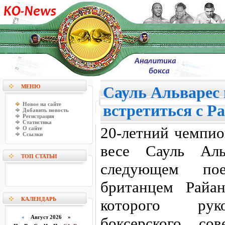
МЕНЮ
Сауль Альварес
Новое на сайте
встретиться с Р
Добавить новость
Регистрация
Статистика
20-летний чемпи
О сайте
Ссылки
весе Сауль Ал
ТОП СТАТЬИ
следующем пое
британцем Райа
КАЛЕНДАРЬ
которого рук
«
Август 2026 »
боксерского со