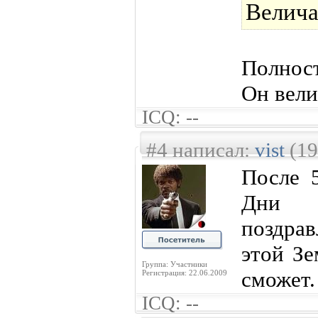
Велич
Полнос
Он вели
ICQ: --
#4 написал:
vist
(19
После 5
Дни 
поздра
этой Зе
Группа: Участники
сможет.
Регистрация: 22.06.2009
ICQ: --