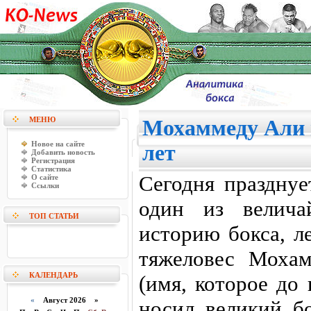
МЕНЮ
Мохаммеду Али 
Новое на сайте
лет
Добавить новость
Регистрация
Статистика
Сегодня празднуе
О сайте
Ссылки
один из велича
ТОП СТАТЬИ
историю бокса, л
тяжеловес Моха
КАЛЕНДАРЬ
(имя, которое до
«
Август 2026 »
носил великий бо