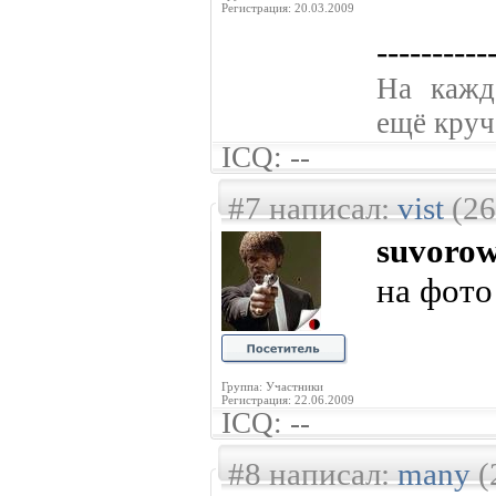
Регистрация: 20.03.2009
----------
На кажд
ещё круче
ICQ: --
#7 написал:
vist
(26
suvoro
на фото
Группа: Участники
Регистрация: 22.06.2009
ICQ: --
#8 написал:
many
(