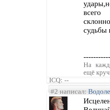
удары,н
всего
склонн
судьбы
----------
На кажд
ещё круче
ICQ: --
#2 написал:
Водол
Исцеле
Велича