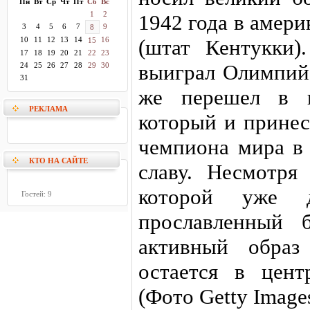
Пн
Вт
Ср
Чт
Пт
Сб
Вс
1
2
1942 года в амер
3
4
5
6
7
9
8
10
11
12
13
14
16
(штат Кентукки)
15
17
18
19
20
21
22
23
выиграл Олимпийс
24
25
26
27
28
29
30
31
же перешел в п
РЕКЛАМА
который и принес
чемпиона мира в
КТО НА САЙТЕ
славу. Несмотря
которой уже д
Гостей: 9
прославленный 
активный образ
остается в цент
(Фото Getty Image