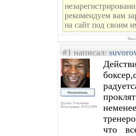
незарегистрированн
рекомендуем вам за
на сайт под своим и
Прос
#1 написал:
suvoro
Дейст
боксер
радует
проклят
Группа: Участники
нем
Регистрация: 20.03.2009
тренер
что вс