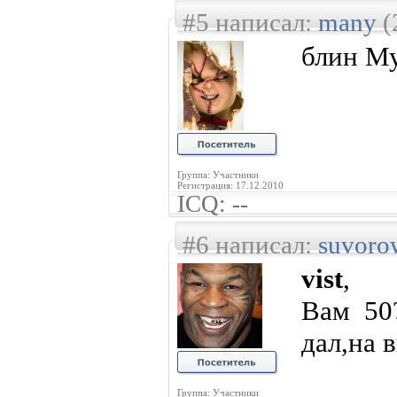
#5 написал:
many
(
блин Му
Группа: Участники
Регистрация: 17.12.2010
ICQ: --
#6 написал:
suvoro
vist
,
Вам 50
дал,на 
Группа: Участники