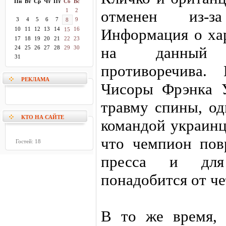
Пн
Вт
Ср
Чт
Пт
Сб
Вс
1
2
отменен из-з
3
4
5
6
7
9
8
10
11
12
13
14
16
Информация о ха
15
17
18
19
20
21
22
23
на данный 
24
25
26
27
28
29
30
31
противоречива.
РЕКЛАМА
Чисоры Фрэнка У
травму спины, од
КТО НА САЙТЕ
командой украинц
что чемпион по
Гостей: 18
пресса и для
понадобится от че
В то же время,