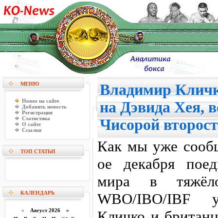
МЕНЮ
Владимир Кличк
Новое на сайте
на Дэвида Хея, 
Добавить новость
Регистрация
Статистика
Чисорой второст
О сайте
Ссылки
Как мы уже сообщ
ТОП СТАТЬИ
ое декабря пое
мира в тяжёл
КАЛЕНДАРЬ
WBO/IBO/IBF у
«
Август 2026 »
Кличко и британ