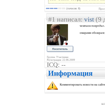
(голосов: 8)
Прос
#1 написал:
vist
(9 
чемпион повредил
омарами обожрался
Группа: Участники
Регистрация: 22.06.2009
ICQ: --
Информация
Комментировать новости на сайте
KO