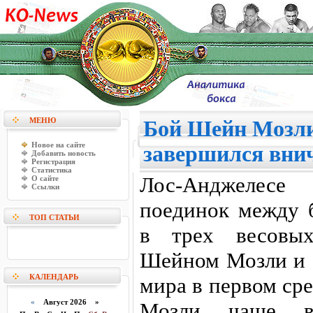
МЕНЮ
Бой Шейн Мозл
Новое на сайте
завершился вни
Добавить новость
Регистрация
Статистика
Лос-Анджелес
О сайте
Ссылки
поединок между
ТОП СТАТЬИ
в трех весовых
Шейном Мозли и 
КАЛЕНДАРЬ
мира в первом ср
«
Август 2026 »
Мозли чаще в