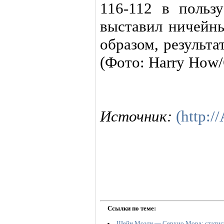
116-112 в польз
выставил ничейны
образом, результа
(Фото: Harry How/
Источник:
(http:/
Ссылки по теме:
Шейн Мозли — Серхио Мора: статист