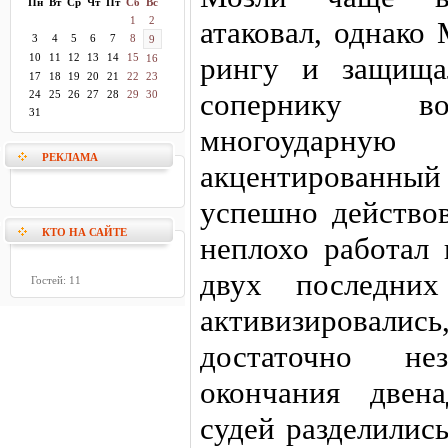
Пн
Вт
Ср
Чт
Пт
Сб
Вс
1
2
атаковал, однако
3
4
5
6
7
8
9
10
11
12
13
14
15
рингу и защища
16
17
18
19
20
21
22
23
сопернику во
24
25
26
27
28
29
30
31
многоударну
РЕКЛАМА
акцентированный
успешно действо
КТО НА САЙТЕ
неплохо работал 
двух последних
Гостей: 11
активизировали
достаточно н
окончания двен
судей разделилис