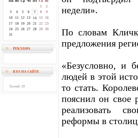
Пн
Вт
Ср
Чт
Пт
Сб
Вс
1
2
недели».
3
4
5
6
8
9
7
10
11
12
13
15
16
14
17
18
19
20
21
22
23
По словам Кличко
24
25
26
27
28
29
30
31
предложения реги
РЕКЛАМА
«Безусловно, и б
КТО НА САЙТЕ
людей в этой ист
то стать. Короле
Гостей: 10
пояснил он свое
реализовать с
реформы в столиц