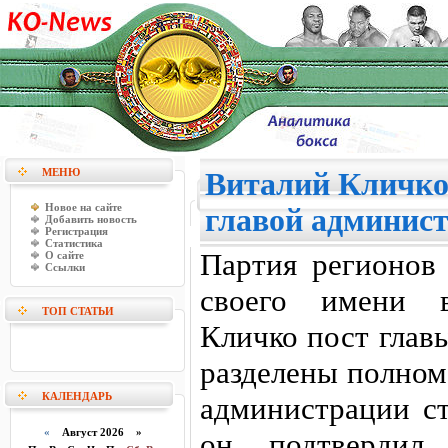
МЕНЮ
Виталий Кличко 
Новое на сайте
главой админис
Добавить новость
Регистрация
Статистика
Партия регионов 
О сайте
Ссылки
своего имени 
ТОП СТАТЬИ
Кличко пост глав
разделены полном
КАЛЕНДАРЬ
администрации с
«
Август 2026 »
он подтвердил