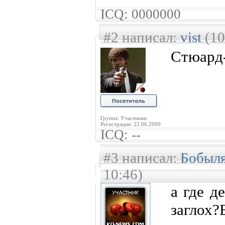
ICQ: 0000000
#2 написал:
vist
(10
Стюард
Группа: Участники
Регистрация: 22.06.2009
ICQ: --
#3 написал:
Бобыл
10:46)
а где д
загло