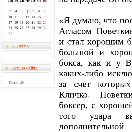
Пн
Вт
Ср
Чт
Пт
Сб
Вс
1
2
3
4
5
7
8
9
6
10
11
12
14
15
16
«Я думаю, что по
13
17
18
19
20
21
22
23
Атласом Поветки
24
25
26
27
28
29
30
31
и стал хорошим б
РЕКЛАМА
большой и хоро
бокса, как и у 
КТО НА САЙТЕ
каких-либо исклю
за счет которы
Гостей: 20
Кличко. Повет
боксер, с хороше
того удара в
дополнительной 