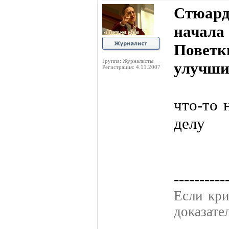
Стюард
начала
Пове
Группа: Журналисты
улучши
Регистрация: 4.11.2007
что-то 
делу
----------
Если кpи
доказате