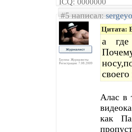
ICQ: 0000000
#5 написал:
sergey
Цитата: 
а где
Поче
Группа: Журналисты
носу,
Регистрация: 7.08.2009
своего
Алас в 
видеок
как Па
пропуст