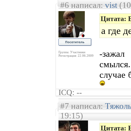
#6 написал:
vist
(10
Цитата: 
а где 
-зажа
Группа: Участники
Регистрация: 22.06.2009
смылся
случае 
ICQ: --
#7 написал:
Тяжол
19:15)
Цитата: 