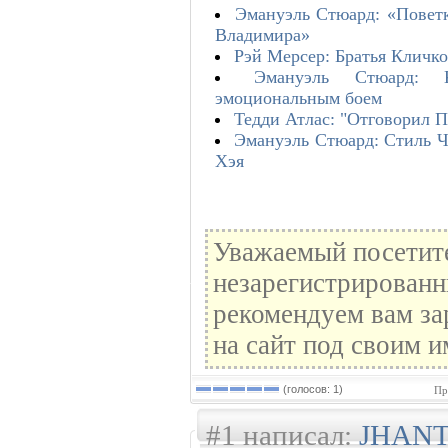
Эмануэль Стюард: «Поветк
Владимира»
Рэй Мерсер: Братья Кличк
Эмануэль Стюард: К
эмоциональным боем
Тедди Атлас: "Отговорил П
Эмануэль Стюард: Стиль Ч
Хэя
Уважаемый посетите
незарегистрированн
рекомендуем вам за
на сайт под своим и
(голосов: 1)
Пр
#1 написал:
JHAN