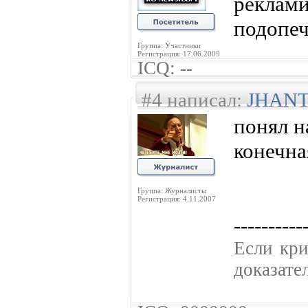
рекл
подопеч
Группа: Участники
Регистрация: 17.06.2009
ICQ: --
#4 написал:
JHAN
понял н
конечна
Группа: Журналисты
Регистрация: 4.11.2007
----------
Если кpи
доказате