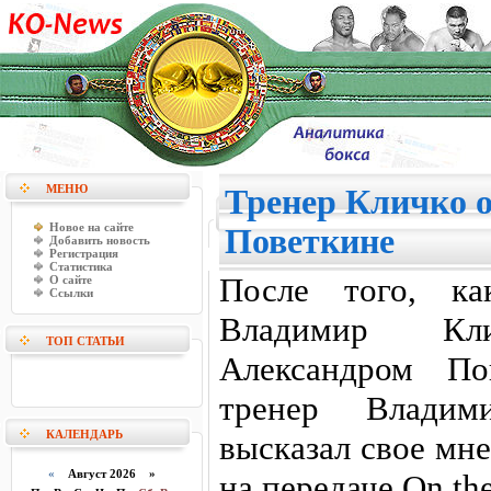
МЕНЮ
Тренер Кличко о
Новое на сайте
Поветкине
Добавить новость
Регистрация
Статистика
После того, ка
О сайте
Ссылки
Владимир Кл
ТОП СТАТЬИ
Александром По
тренер Владим
КАЛЕНДАРЬ
высказал свое мн
«
Август 2026 »
на передаче On th