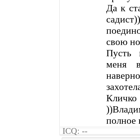
Да к ст
садист
поедин
свою но
Пусть 
меня 
наверн
захотел
Кличк
))Влади
полное 
ICQ: --