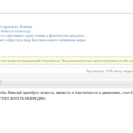
т драться с Кличко
 бокса в этом году
се озвучивает одни суммы а фактически предлага ...
жет обрести в лице Бахтина нового чемпиона мира»
т как незарегистрированный пользователь. Мы рекомендуем вам зарегистрироваться либо во
Просмотров: 3298 автор:
sergey
)
тобы Николай приобрел легкость, мягкость и пластичность в движениях, стал б
ТИЛ.ХОТЕТЬ НЕВРЕДНО.