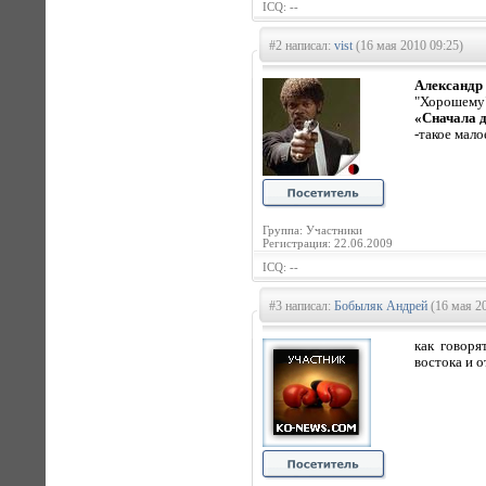
ICQ: --
#2 написал:
vist
(16 мая 2010 09:25)
Александр 
"Хорошему"
«Сначала д
-такое малое
Группа: Участники
Регистрация: 22.06.2009
ICQ: --
#3 написал:
Бобыляк Андрей
(16 мая 20
как говоря
востока и о