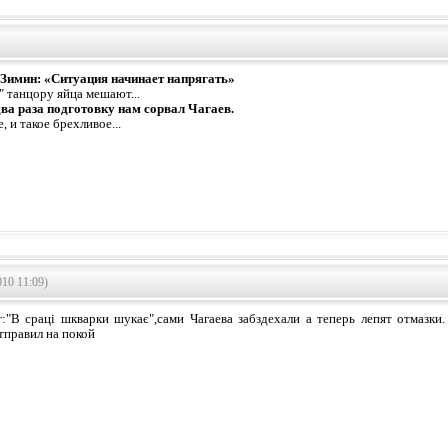
Зимин: «Ситуация начинает напрягать»
 танцору яйца мешают...
ва раза подготовку нам сорвал Чагаев.
, и такое брехливое...
10 11:09)
т:"В сраці шкварки шукає",сами Чагаева забздехали а теперь лепят отмазки
тправил на покой