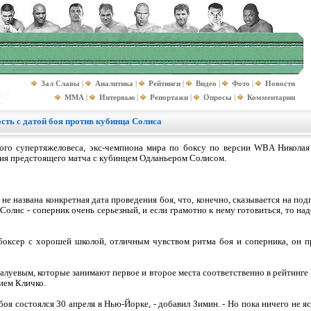
Зал Славы
|
Аналитика
|
Рейтинги
|
Видео
|
Фото
|
Новости
MMA
|
Интервью
|
Репортажи
|
Опросы
|
Комментарии
сть с датой боя против кубинца Солиса
ого супертяжеловеса, экс-чемпиона мира по боксу по версии WBA Николая 
ния предстоящего матча с кубинцем Одланьером Солисом.
 не названа конкретная дата проведения боя, что, конечно, сказывается на под
Солис - соперник очень серьезный, и если грамотно к нему готовиться, то над
боксер с хорошей школой, отличным чувством ритма боя и соперника, он п
луевым, которые занимают первое и второе места соответственно в рейтинге
ием Кличко.
боя состоялся 30 апреля в Нью-Йорке, - добавил Зимин. - Но пока ничего не яс