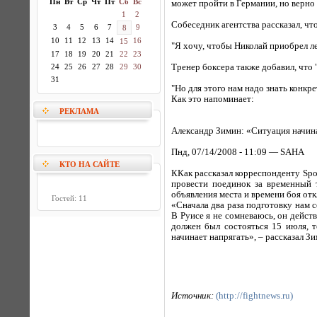
Пн
Вт
Ср
Чт
Пт
Сб
Вс
может пройти в Германии, но верно л
1
2
Собеседник агентства рассказал, чт
3
4
5
6
7
9
8
10
11
12
13
14
16
15
"Я хочу, чтобы Николай приобрел ле
17
18
19
20
21
22
23
24
25
26
27
28
29
30
Тренер боксера также добавил, что 
31
"Но для этого нам надо знать конкр
Как это напоминает:
РЕКЛАМА
Александр Зимин: «Ситуация начин
Пнд, 07/14/2008 - 11:09 — SAHA
КТО НА САЙТЕ
ККак рассказал корреспонденту Spor
провести поединок за временный 
объявления места и времени боя отк
Гостей: 11
«Сначала два раза подготовку нам с
В Руисе я не сомневаюсь, он дейст
должен был состояться 15 июля, т
начинает напрягать», – рассказал Зи
Источник:
(http://fightnews.ru)