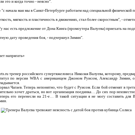
и это и когда точно - неясно".
о "с начала мая мы в Санкт-Петербурге работаем над специальной физической п
гкость, мягкость и пластичность в движениях, стал более скоростным", - отмет
"у нас есть предложение от Дона Кинга (промоутера Валуева) приехать на под
етную дату проведения боя, - подчеркнул Зимин".
ает напрягать»
ts.ru тренер российского супертяжеловеса Николая Валуева, которому, предва
титул по версии WBA с американцем Джоном Руисом, Александр Зимин, он
ладывается.
орвал Чагаев. Теперь непонятно, что будет с Руисом. Если бой отменят в трети
вительно хочет драться, но вот организация поединка… До сих пор неизвестно
еперь его перенесли на 21-е… В такой ситуации я не могу составить для 
мин.