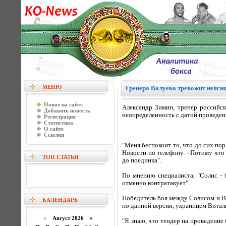
МЕНЮ
Тренера Валуева тревожит неясно
Новое на сайте
Александр Зимин, тренер российск
Добавить новость
неопределенность с датой проведе
Регистрация
Статистика
О сайте
Ссылки
"Меня беспокоит то, что до сих пор
Новости по телефону. - Потому что 
ТОП СТАТЬИ
до поединка".
По мнению специалиста, "Солис - 
отменно контратакует".
Победитель боя между Солисом и Ва
КАЛЕНДАРЬ
по данной версии, украинцем Витал
«
Август 2026 »
"Я знаю, что тендер на проведение 