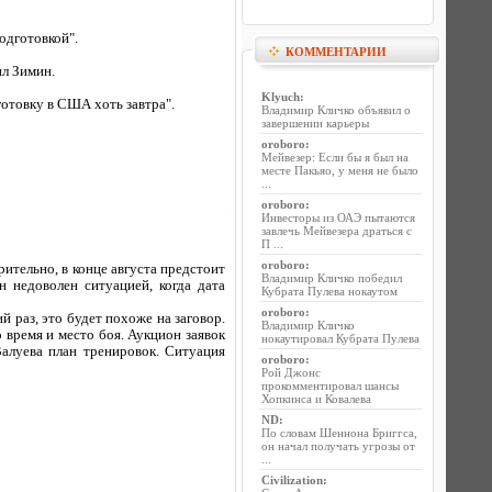
одготовкой".
КОММЕНТАРИИ
ил Зимин.
Klyuch
:
готовку в США хоть завтра".
Владимир Кличко объявил о
завершении карьеры
oroboro
:
Мейвезер: Если бы я был на
месте Пакьяо, у меня не было
...
oroboro
:
Инвесторы из ОАЭ пытаются
завлечь Мейвезера драться с
П ...
oroboro
:
рительно, в конце августа предстоит
Владимир Кличко победил
 недоволен ситуацией, когда дата
Кубрата Пулева нокаутом
oroboro
:
й раз, это будет похоже на заговор.
Владимир Кличко
 время и место боя. Аукцион заявок
нокаутировал Кубрата Пулева
Валуева план тренировок. Ситуация
oroboro
:
Рой Джонс
прокомментировал шансы
Хопкинса и Ковалева
ND
:
По словам Шеннона Бриггса,
он начал получать угрозы от
...
Civilization
: