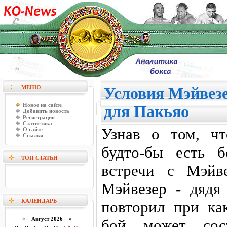
МЕНЮ
Условия Мэйвезе
Новое на сайте
для Пакьяо
Добавить новость
Регистрация
Статистика
Узнав о том, ч
О сайте
Ссылки
будто-бы есть б
ТОП СТАТЬИ
встречи с Мэйв
Мэйвезер - дядя
КАЛЕНДАРЬ
повторил при как
«
Август 2026 »
бой может сост