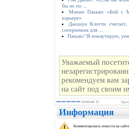
бы не по ...
Мэнни Пакьяо: «Бой с М
карьере»
Джошуа Клотти считает,
соперником для ...
Пакьяо:"Я нокаутирую, ун
Уважаемый посетите
незарегистрированн
рекомендуем вам за
на сайт под своим и
(голосов: 1)
Прос
Информация
Комментировать новости на сайте