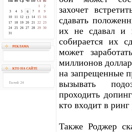
Пн
Вт
Ср
Чт
Пт
Сб
Вс
1
2
захочет встретит
3
4
5
7
8
9
6
10
11
12
14
15
16
сдавать положенн
13
17
18
19
20
21
22
23
их не сдавал и 
24
25
26
27
28
29
30
31
собирается их сд
РЕКЛАМА
может заработа
миллионов доллар
КТО НА САЙТЕ
на запрещенные п
вызывать под
Гостей: 24
проходить допинг
кто входит в ринг
Также Роджер ск