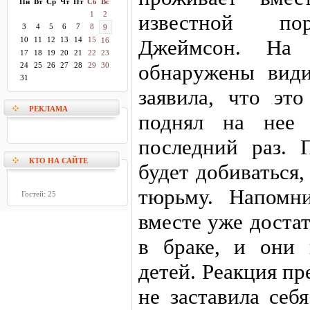
Пн
Вт
Ср
Чт
Пт
Сб
Вс
1
2
известной по
3
4
5
6
7
8
9
10
11
12
13
14
15
Джеймсон. На
16
17
18
19
20
21
22
23
обнаружены вид
24
25
26
27
28
29
30
31
заявила, что эт
РЕКЛАМА
поднял на нее 
последний раз. П
КТО НА САЙТЕ
будет добиваться
тюрьму. Напомн
Гостей: 25
вместе уже достат
в браке, и они
детей. Реакция п
не заставила себ