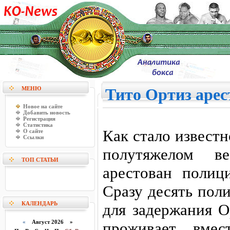
МЕНЮ
Тито Ортиз арес
Новое на сайте
Добавить новость
Регистрация
Статистика
Как стало извест
О сайте
Ссылки
полутяжелом 
ТОП СТАТЬИ
арестован полиц
Сразу десять пол
КАЛЕНДАРЬ
для задержания О
«
Август 2026 »
проживает вмес