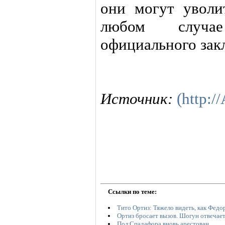
они могут уволи
любом случа
официального зак
Источник:
(http:/
Ссылки по теме:
Тито Ортиз: Тяжело видеть, как Фед
Ортиз бросает вызов. Шогун отвечае
Пол Спадафора вновь арестован