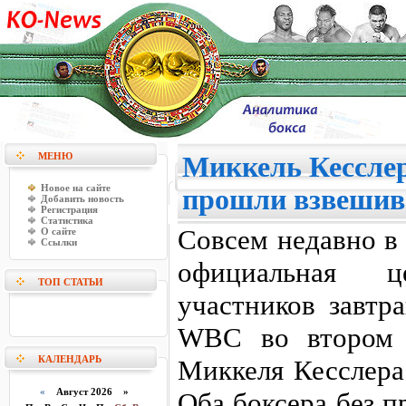
МЕНЮ
Миккель Кессле
Новое на сайте
прошли взвешив
Добавить новость
Регистрация
Статистика
Совсем недавно в
О сайте
Ссылки
официальная ц
ТОП СТАТЬИ
участников завтр
WBC во втором 
КАЛЕНДАРЬ
Миккеля Кесслера
«
Август 2026 »
Оба боксера без п