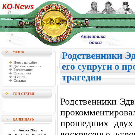
МЕНЮ
Родственники Эд
Новое на сайте
его супруги о п
Добавить новость
Регистрация
Статистика
трагедии
О сайте
Ссылки
ТОП СТАТЬИ
Родственники Эдв
прокомментирова
КАЛЕНДАРЬ
прошедших двух
«
Август 2026 »
воскресенье утр