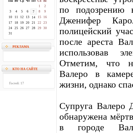
Пн
Вт
Ср
Чт
Пт
Сб
Вс
1
2
по подозрению 
3
4
5
6
8
9
7
10
11
12
13
15
16
Дженифер Кар
14
17
18
19
20
21
22
23
полицейский уча
24
25
26
27
28
29
30
31
после ареста Вал
РЕКЛАМА
использовав эл
Отметим, что н
КТО НА САЙТЕ
Валеро в камер
жизни, однако спа
Гостей: 17
Супруга Валеро 
обнаружена мёртв
в городе Вал