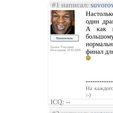
#1 написал:
suvoro
Настольк
один дра
А как в
большому
нормаль
Группа: Участники
финал дл
Регистрация: 20.03.2009
------------
На каждого
:-)
ICQ: --