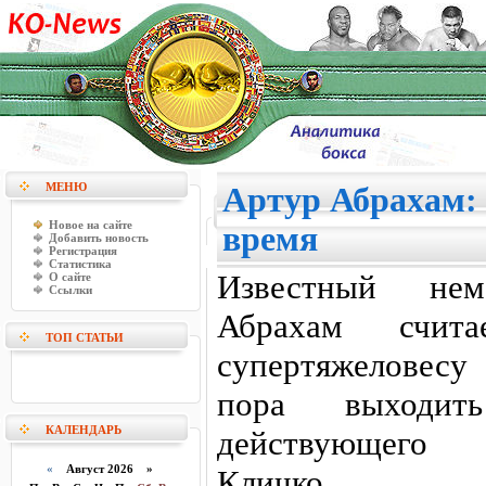
МЕНЮ
Артур Абрахам:
Новое на сайте
время
Добавить новость
Регистрация
Статистика
Известный не
О сайте
Ссылки
Абрахам счита
ТОП СТАТЬИ
супертяжеловес
пора выходи
КАЛЕНДАРЬ
действующего
«
Август 2026 »
Кличко.