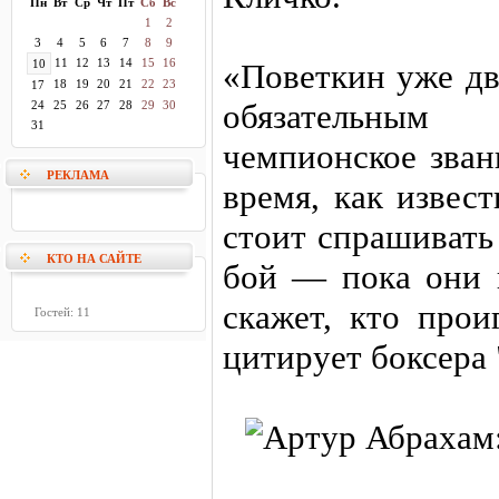
Пн
Вт
Ср
Чт
Пт
Сб
Вс
1
2
3
4
5
6
7
8
9
11
12
13
14
15
16
10
«Поветкин уже дв
18
19
20
21
22
23
17
обязательны
24
25
26
27
28
29
30
31
чемпионское зван
РЕКЛАМА
время, как извест
стоит спрашивать
КТО НА САЙТЕ
бой — пока они н
скажет, кто прои
Гостей: 11
цитирует боксера 