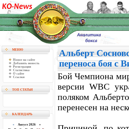
МЕНЮ
Альберт Соснов
Новое на сайте
переноса боя с 
Добавить новость
Регистрация
Статистика
Бой Чемпиона мир
О сайте
Ссылки
версии WBC укр
ТОП СТАТЬИ
поляком Альберт
перенесен на неск
КАЛЕНДАРЬ
«
Август 2026 »
Причиной, по ко