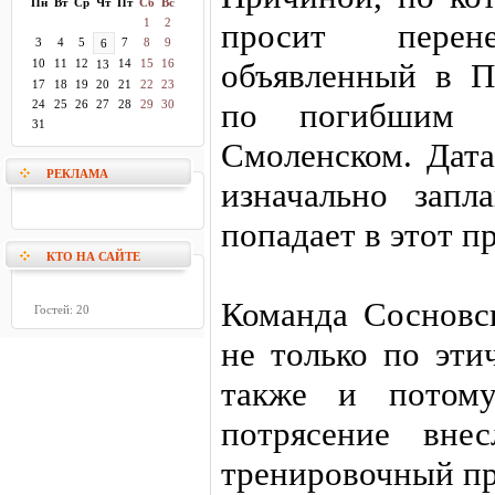
Пн
Вт
Ср
Чт
Пт
Сб
Вс
1
2
просит перен
3
4
5
7
8
9
6
10
11
12
14
15
16
объявленный в П
13
17
18
19
20
21
22
23
по погибшим в
24
25
26
27
28
29
30
31
Смоленском. Дата
РЕКЛАМА
изначально запл
попадает в этот п
КТО НА САЙТЕ
Команда Сосновс
Гостей: 20
не только по эти
также и потому
потрясение вне
тренировочный пр