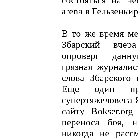
состояться на не
arena в Гельзенки
В то же время м
Збарский вчер
опроверг данн
грязная журналис
слова Збарского 
Еще один пред
супертяжеловеса 
сайту Bokser.or
переноса боя, 
никогда не расс