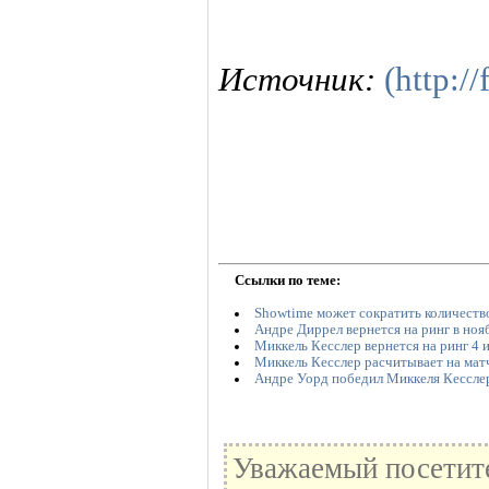
Источник:
(http:/
Ссылки по теме:
Showtime может сократить количество
Андре Диррел вернется на ринг в ноя
Миккель Кесслер вернется на ринг 4 
Миккель Кесслер расчитывает на мат
Андре Уорд победил Миккеля Кессле
Уважаемый посетите