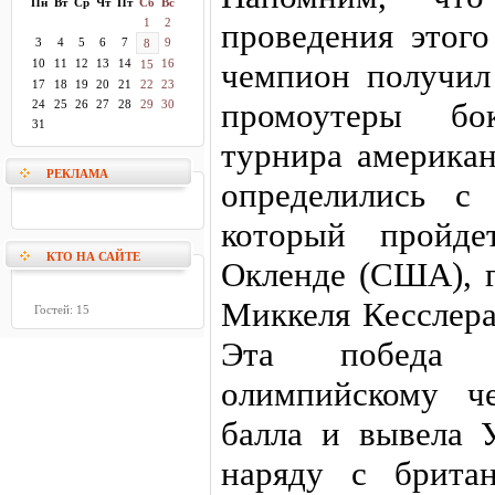
Пн
Вт
Ср
Чт
Пт
Сб
Вс
1
2
проведения этого
3
4
5
6
7
9
8
10
11
12
13
14
16
чемпион получил 
15
17
18
19
20
21
22
23
промоутеры бо
24
25
26
27
28
29
30
31
турнира американ
РЕКЛАМА
определились с
который пройд
КТО НА САЙТЕ
Окленде (США), г
Миккеля Кесслера
Гостей: 15
Эта победа п
олимпийскому ч
балла и вывела 
наряду с брита