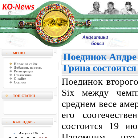
МЕНЮ
Поединок Андре
Новое на сайте
Грина состоится
Добавить новость
Регистрация
Статистика
Поединок второго
О сайте
Ссылки
Six между чем
ТОП СТАТЬИ
среднем весе аме
его соотечеств
КАЛЕНДАРЬ
состоится 19 ию
«
Август 2026 »
Напомним, что