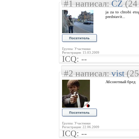
#1 написал:
CZ
(24
ja za to chtobi eto
predstavit...
Группа: Участники
Регистрация: 15.03.2009
ICQ: --
#2 написал:
vist
(25
Абсоютный бред
Группа: Участники
Регистрация: 22.06.2009
ICQ: --