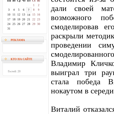
Пн
Вт
Ср
Чт
Пт
Сб
Вс
1
2
дали своей мат
3
4
5
6
8
9
7
10
11
12
13
15
16
возможного по
14
17
18
19
20
21
22
23
смоделировав е
24
25
26
27
28
29
30
31
раскрыли методик
РЕКЛАМА
проведении сим
смоделированно
КТО НА САЙТЕ
Владимир Кличк
выиграл три рау
Гостей: 20
стала победа В
нокаутом в середи
Виталий отказалс