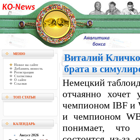
МЕНЮ
Виталий Кличко
Новое на сайте
брата в симулир
Добавить новость
Регистрация
Статистика
Немецкий таблоид
О сайте
Ссылки
отчаянно хочет 
ТОП СТАТЬИ
чемпионом IBF и
и чемпионом WB
КАЛЕНДАРЬ
понимает, что
«
Август 2026 »
состоится из-за 