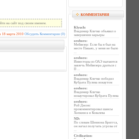
КОММЕНТАРИИ
йти на сайт под своим именем.
Klyuch
:
Владимир Кличко объявил о
n
18 марта 2010
Обсудить
Комментарии (0)
завершении карьеры
oroboro
:
Мейвезер: Если бы я был на
месте Пакьяо, у меня не было
...
oroboro
:
Инвесторы из ОАЭ пытаются
завлечь Мейвезера драться с
П ...
oroboro
:
Владимир Кличко победил
Кубрата Пулева нокаутом
oroboro
:
Владимир Кличко
нокаутировал Кубрата Пулева
oroboro
:
Рой Джонс
прокомментировал шансы
Хопкинса и Ковалева
ND
:
По словам Шеннона Бриггса,
он начал получать угрозы от
...
Civilization
: