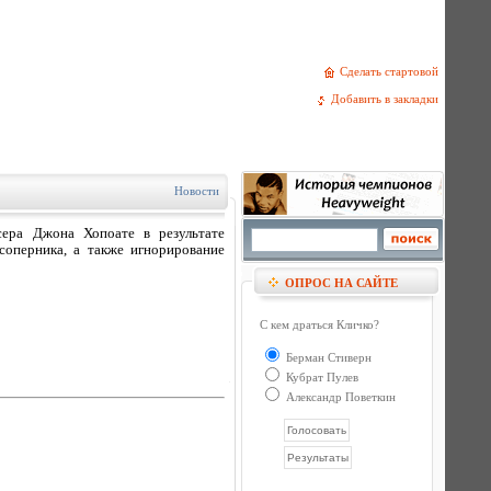
Сделать стартовой
Добавить в закладки
Новости
сера Джона Хопоате в результате
соперника, а также игнорирование
ОПРОС НА САЙТЕ
С кем драться Кличко?
Берман Стиверн
Кубрат Пулев
Александр Поветкин