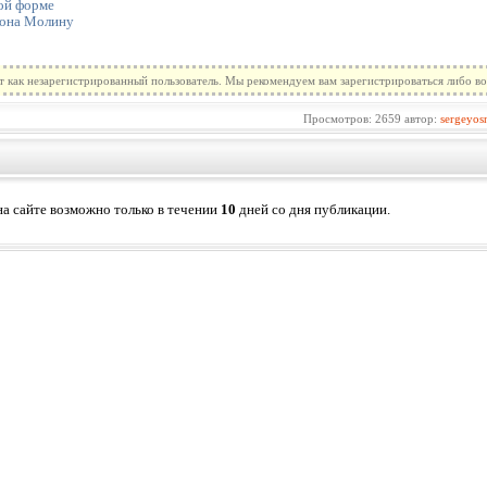
ной форме
жона Молину
т как незарегистрированный пользователь. Мы рекомендуем вам зарегистрироваться либо во
Просмотров: 2659 автор:
sergeyos
а сайте возможно только в течении
10
дней со дня публикации.