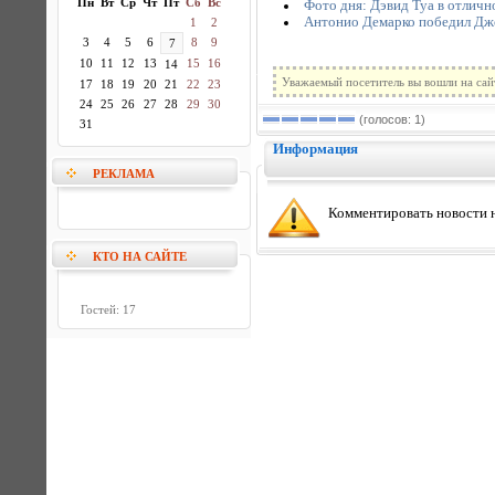
Пн
Вт
Ср
Чт
Пт
Сб
Вс
Фото дня: Дэвид Туа в отлич
Антонио Демарко победил Д
1
2
3
4
5
6
8
9
7
10
11
12
13
15
16
14
Уважаемый посетитель вы вошли на сай
17
18
19
20
21
22
23
24
25
26
27
28
29
30
(голосов: 1)
31
Информация
РЕКЛАМА
Комментировать новости н
КТО НА САЙТЕ
Гостей: 17