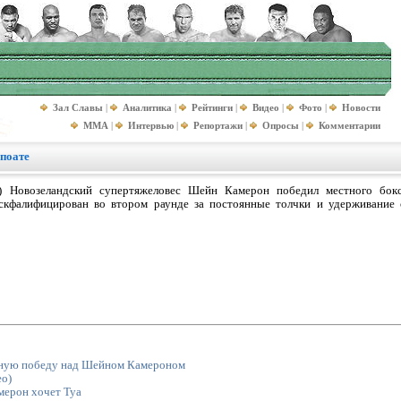
Зал Славы
|
Аналитика
|
Рейтинги
|
Видео
|
Фото
|
Новости
MMA
|
Интервью
|
Репортажи
|
Опросы
|
Комментарии
поате
) Новозеландский супертяжеловес Шейн Камерон победил местного бок
скфалифицирован во втором раунде за постоянные толчки и удерживание 
ьную победу над Шейном Камероном
о)
мерон хочет Туа