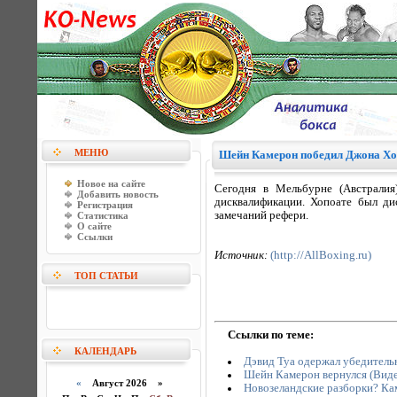
МЕНЮ
Шейн Камерон победил Джона Хо
Новое на сайте
Сегодня в Мельбурне (Австралия
Добавить новость
дисквалификации. Хопоате был ди
Регистрация
замечаний рефери.
Статистика
О сайте
Ссылки
Источник:
(http://AllBoxing.ru)
ТОП СТАТЬИ
Ссылки по теме:
КАЛЕНДАРЬ
Дэвид Туа одержал убедител
Шейн Камерон вернулся (Виде
«
Август 2026 »
Новозеландские разборки? Ка