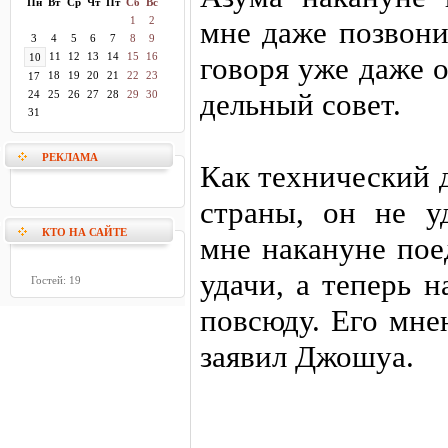
Пн
Вт
Ср
Чт
Пт
Сб
Вс
1
2
мне даже позвони
3
4
5
6
7
8
9
11
12
13
14
15
16
10
говоря уже даже о
18
19
20
21
22
23
17
дельный совет.
24
25
26
27
28
29
30
31
РЕКЛАМА
Как технический 
страны, он не у
КТО НА САЙТЕ
мне накануне пое
удачи, а теперь 
Гостей: 19
повсюду. Его мне
заявил Джошуа.