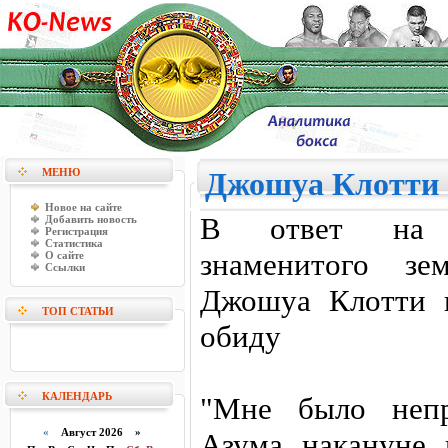
МЕНЮ
Джошуа Клотти 
Новое на сайте
В ответ на в
Добавить новость
Регистрация
Статистика
знаменитого зе
О сайте
Ссылки
Джошуа Клотти в
ТОП СТАТЬИ
обиду
КАЛЕНДАРЬ
"Мне было непр
«
Август 2026 »
Азума накануне 