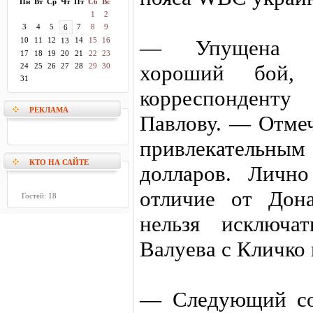
Пн
Вт
Ср
Чт
Пт
Сб
Вс
1
2
3
4
5
7
8
9
6
10
11
12
14
15
16
— Упущена во
13
17
18
19
20
21
22
23
хороший бой,
24
25
26
27
28
29
30
31
корреспонденту 
РЕКЛАМА
Павлову. — Отмеч
привлекатель
КТО НА САЙТЕ
долларов. Лично
отличие от Дон
Гостей: 18
нельзя исключа
Валуева с Кличко
— Следующий со