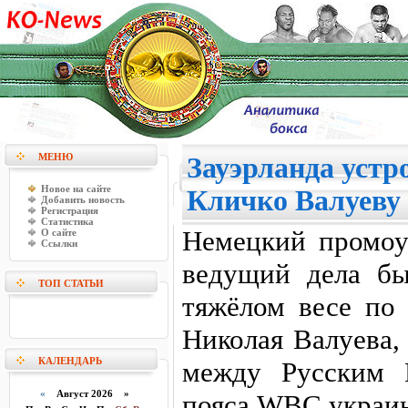
МЕНЮ
Зауэрланда устр
Новое на сайте
Кличко Валуеву
Добавить новость
Регистрация
Статистика
Немецкий промоу
О сайте
Ссылки
ведущий дела б
ТОП СТАТЬИ
тяжёлом весе по
Николая Валуева,
КАЛЕНДАРЬ
между Русским 
«
Август 2026 »
пояса WBC украи