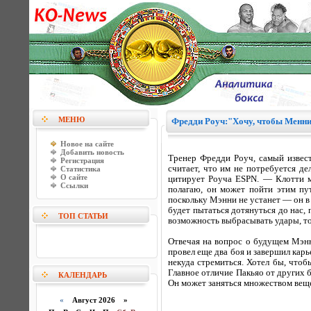
МЕНЮ
Фредди Роуч:"Хочу, чтобы Менни
Новое на сайте
Добавить новость
Тренер Фредди Роуч, самый извес
Регистрация
считает, что им не потребуется д
Статистика
О сайте
цитирует Роуча ESPN. — Клотти мо
Ссылки
полагаю, он может пойти этим пу
поскольку Мэнни не устанет — он в
будет пытаться дотянуться до нас,
ТОП СТАТЬИ
возможность выбрасывать удары, то
Отвечая на вопрос о будущем Мэнн
провел еще два боя и завершил карь
некуда стремиться. Хотел бы, чтоб
Главное отличие Пакьяо от других бо
КАЛЕНДАРЬ
Он может заняться множеством веще
«
Август 2026 »