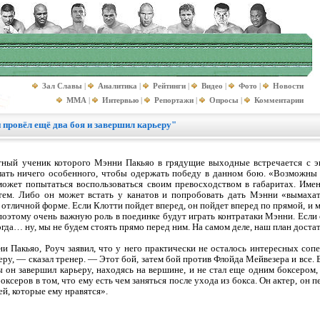
Зал Славы
|
Аналитика
|
Рейтинги
|
Видео
|
Фото
|
Новости
MMA
|
Интервью
|
Репортажи
|
Опросы
|
Комментарии
 провёл ещё два боя и завершил карьеру"
тный ученик которого Мэнни Пакьяо в грядущие выходные встречается с 
елать ничего особенного, чтобы одержать победу в данном бою. «Возможны
жет попытаться воспользоваться своим превосходством в габаритах. Именн
тем. Либо он может встать у канатов и попробовать дать Мэнни «вымахать
 отличной форме. Если Клотти пойдет вперед, он пойдет вперед по прямой, и 
 поэтому очень важную роль в поединке будут играть контратаки Мэнни. Если 
гда… ну, мы не будем стоять прямо перед ним. На самом деле, наш план доста
и Пакьяо, Роуч заявил, что у него практически не осталось интересных соп
еру, — сказал тренер. — Этот бой, затем бой против Флойда Мейвезера и все. Б
ы он завершил карьеру, находясь на вершине, и не стал еще одним боксером
ксеров в том, что ему есть чем заняться после ухода из бокса. Он актер, он п
й, которые ему нравятся».