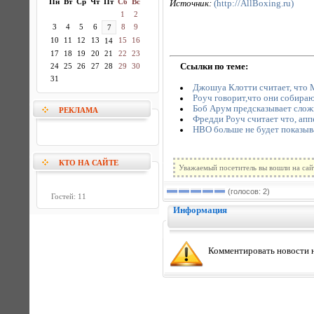
Пн
Вт
Ср
Чт
Пт
Сб
Вс
Источник:
(http://AllBoxing.ru)
1
2
3
4
5
6
8
9
7
10
11
12
13
15
16
14
17
18
19
20
21
22
23
Ссылки по теме:
24
25
26
27
28
29
30
31
Джошуа Клотти считает, что М
Роуч говорит,что они собираю
Боб Арум предсказывает сло
РЕКЛАМА
Фредди Роуч считает что, ап
НВО больше не будет показы
КТО НА САЙТЕ
Уважаемый посетитель вы вошли на сай
(голосов: 2)
Гостей: 11
Информация
Комментировать новости н