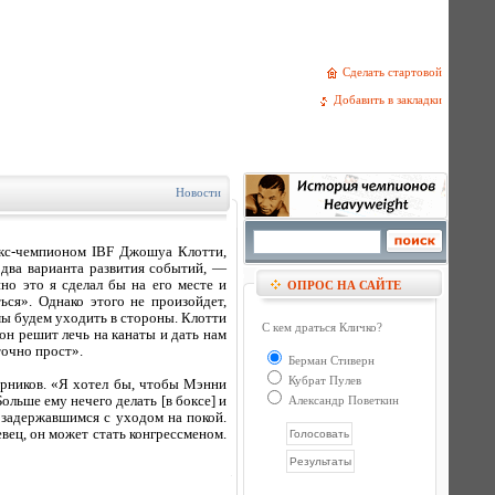
Сделать стартовой
Добавить в закладки
Новости
экс-чемпионом IBF Джошуа Клотти,
 два варианта развития событий, —
о это я сделал бы на его месте и
ОПРОС НА САЙТЕ
ся». Однако этого не произойдет,
мы будем уходить в стороны. Клотти
С кем драться Кличко?
он решит лечь на канаты и дать нам
точно прост».
Берман Стиверн
Кубрат Пулев
ерников. «Я хотел бы, чтобы Мэнни
ольше ему нечего делать [в боксе] и
Александр Поветкин
, задержавшимся с уходом на покой.
евец, он может стать конгрессменом.