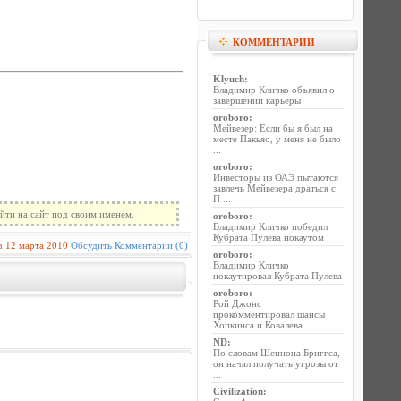
КОММЕНТАРИИ
Klyuch
:
Владимир Кличко объявил о
завершении карьеры
oroboro
:
Мейвезер: Если бы я был на
месте Пакьяо, у меня не было
...
oroboro
:
Инвесторы из ОАЭ пытаются
завлечь Мейвезера драться с
П ...
йти на сайт под своим именем.
oroboro
:
Владимир Кличко победил
Кубрата Пулева нокаутом
n
12 марта 2010
Обсудить
Комментарии (0)
oroboro
:
Владимир Кличко
нокаутировал Кубрата Пулева
oroboro
:
Рой Джонс
прокомментировал шансы
Хопкинса и Ковалева
ND
:
По словам Шеннона Бриггса,
он начал получать угрозы от
...
Civilization
: