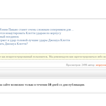
энни Пакьяо станет очень сложным соперником для ...
тся нокаутировать Клотти ударам по корпусу
жный поединок
перкот и удар головой-лучшие удары Джошуа Клотти
вать Джошуа Клотти?
т как незарегистрированный пользователь. Мы рекомендуем вам зарегистрироваться либо во
Просмотров: 2496 автор:
sergeyos
а сайте возможно только в течении
10
дней со дня публикации.