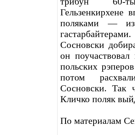
трибун 60-
Гельзенкирхене в
поляками — и
гастарбайтер
Сосновски добира
он поучаствовал 
польских рэперов
потом расхвал
Сосновски. Так 
Кличко поляк вый
По материалам Се