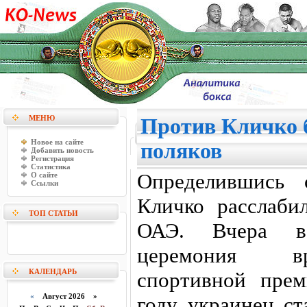
МЕНЮ
Против Кличко 
Новое на сайте
поляков
Добавить новость
Регистрация
Статистика
Определившись 
О сайте
Ссылки
Кличко расслаби
ТОП СТАТЬИ
ОАЭ. Вчера в
церемония вр
КАЛЕНДАРЬ
спортивной пре
«
Август 2026 »
году украинец ст