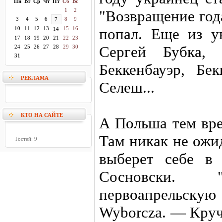
Пн
Вт
Ср
Чт
Пт
Сб
Вс
1
2
"Возвращение год
3
4
5
6
8
9
7
10
11
12
13
15
16
попал. Еще из у
14
17
18
19
20
21
22
23
Сергей Бубка,
24
25
26
27
28
29
30
31
Беккенбауэр, Бек
РЕКЛАМА
Селеш...
КТО НА САЙТЕ
А Польша тем вре
Там никак не ожи
Гостей: 9
выберет себе в
Сосновски.
первоапрельскую
Wyborcza. — Круч