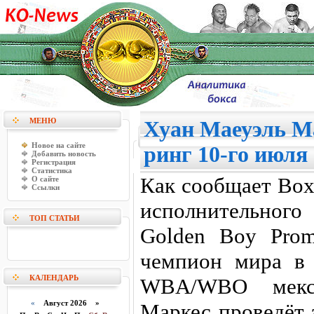
МЕНЮ
Хуан Маеуэль Ма
Новое на сайте
ринг 10-го июля
Добавить новость
Регистрация
Статистика
Как сообщает Box
О сайте
Ссылки
исполнительног
ТОП СТАТЬИ
Golden Boy Prom
чемпион мира в 
КАЛЕНДАРЬ
WBA/WBO мекс
«
Август 2026 »
Маркес проведёт 