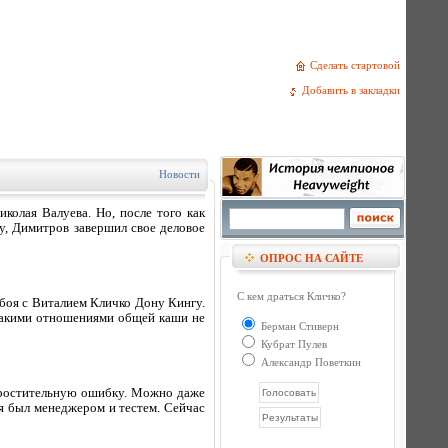
Сделать стартовой
Добавить в закладки
Новости
колая Валуева. Но, после того как
у, Димитров завершил свое деловое
ОПРОС НА САЙТЕ
С кем драться Кличко?
 боя с Виталием Кличко Дону Кингу.
 такими отношениями общей каши не
Берман Стиверн
Кубрат Пулев
Александр Поветкин
епростительную ошибку. Можно даже
 я был менеджером и тестем. Сейчас