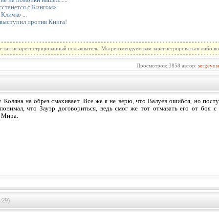
сстанется с Кингом»
Кличко ...
выступил против Кинга!
т как незарегистрированный пользователь. Мы рекомендуем вам зарегистрироваться либо во
Просмотров: 3858 автор:
sergeyos
 Коляна на обрез смахивает. Все же я не верю, что Валуев ошибся, но пост
понимал, что Зауэр договориться, ведь смог же тот отмазать его от боя с
 Мира.
:29)