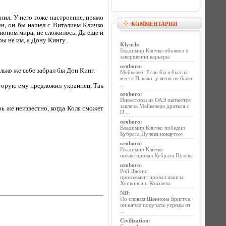
онил. У него тоже настроение, прямо
КОММЕНТАРИИ
ен, он бы нашел с Виталием Кличко
пионом мира, не сложилось. Да еще и
ы не им, а Дону Кингу.
Klyuch
:
Владимир Кличко объявил о
завершении карьеры
oroboro
:
лько же себе забрал бы Дон Кинг.
Мейвезер: Если бы я был на
месте Пакьяо, у меня не было
...
оторую ему предложил украинец. Так
oroboro
:
Инвесторы из ОАЭ пытаются
завлечь Мейвезера драться с
ь же неизвестно, когда Коля сможет
П ...
oroboro
:
Владимир Кличко победил
Кубрата Пулева нокаутом
oroboro
:
Владимир Кличко
нокаутировал Кубрата Пулева
oroboro
:
Рой Джонс
прокомментировал шансы
Хопкинса и Ковалева
ND
:
По словам Шеннона Бриггса,
он начал получать угрозы от
...
Civilization
: