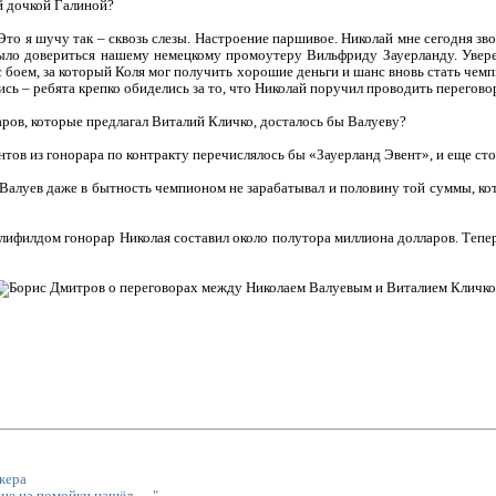
й дочкой Галиной?
. Это я шучу так – сквозь слезы. Настроение паршивое. Николай мне сегодня зв
было довериться нашему немецкому промоутеру Вильфриду Зауерланду. Увер
с боем, за который Коля мог получить хорошие деньги и шанс вновь стать чем
ь – ребята крепко обиделись за то, что Николай поручил проводить переговор
аров, которые предлагал Виталий Кличко, досталось бы Валуеву?
тов из гонорара по контракту перечислялось бы «Зауерланд Эвент», и еще сто
 Валуев даже в бытность чемпионом не зарабатывал и половину той суммы, к
олифилдом гонорар Николая составил около полутора миллиона долларов. Тепер
жера
е на помойки нашёл......"