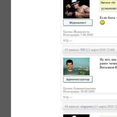
Цитата: vist
ружьишко 
Если быть 
Группа: Журналисты
Регистрация: 7.08.2009
ICQ: --
#3 написал:
ND
(11 марта 2010 12:44)
Ну вот, ка
ранге чемп
Виталием К
Группа: Администраторы
Регистрация: 30.09.2006
ICQ: --
#4 написал:
sergeyosn
(11 марта 2010 12