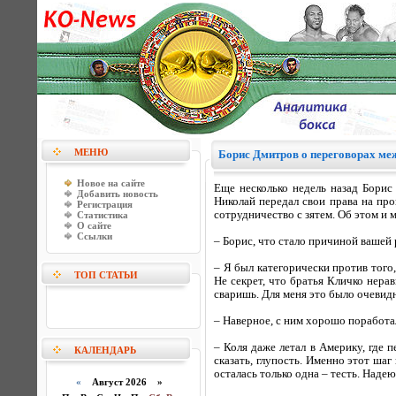
МЕНЮ
Борис Дмитров о переговорах м
Новое на сайте
Еще несколько недель назад Борис
Добавить новость
Николай передал свои права на пр
Регистрация
сотрудничество с зятем. Об этом и
Статистика
О сайте
Ссылки
– Борис, что стало причиной вашей
– Я был категорически против того
ТОП СТАТЬИ
Не секрет, что братья Кличко нер
сваришь. Для меня это было очевид
– Наверное, с ним хорошо поработа
– Коля даже летал в Америку, где
КАЛЕНДАРЬ
сказать, глупость. Именно этот шаг
осталась только одна – тесть. Надею
«
Август 2026 »