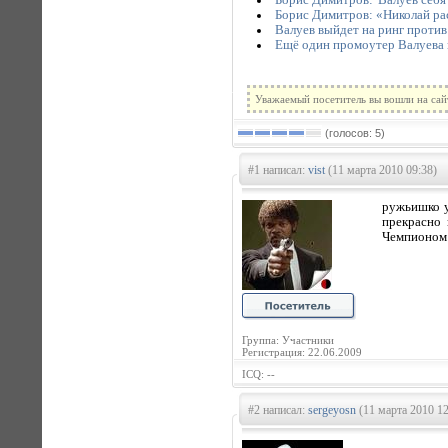
Борис Димитров: «Николай ра
Валуев выйдет на ринг против 
Ещё один промоутер Валуева 
Уважаемый посетитель вы вошли на сай
(голосов: 5)
#1 написал:
vist
(11 марта 2010 09:38)
ружьишко у
прекрасно 
Чемпионом
Группа: Участники
Регистрация: 22.06.2009
ICQ: --
#2 написал:
sergeyosn
(11 марта 2010 12