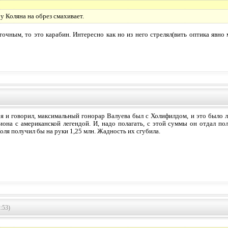
у Коляна на обрез смахивает.
точным, то это карабин. Интересно как но из него стрелял(вить оптика явно 
к я и говорил, максимальный гонорар Валуева был с Холифилдом, и это было л
иона с американской легендой. И, надо полагать, с этой суммы он отдал пол
оля получил бы на руки 1,25 млн. Жадность их сгубила.
:53)