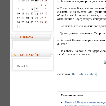
Пн
Вт
Ср
Чт
Пт
Сб
Вс
– Николай на стадии развода с ваше
1
2
– У них, слава Богу, все нормально
3
4
5
6
8
9
7
скажем, не на высоте. Эх, нужно 
10
11
12
13
15
16
14
общий язык. А так получилось, что 
17
18
19
20
21
22
23
отношения с Зауерландом испортилис
24
25
26
27
28
29
30
– Сколько бы из 2,5 миллионов долл
31
– Думаю, около половины. 25 процен
РЕКЛАМА
– Виталий Кличко говорил мне, что
ли это?
– Не совсем. За бой с Эвандером Х
заработать такие деньги.
КТО НА САЙТЕ
Гостей: 9
Источник:
(http://box-club.ru)
Ссылки по теме:
Николай Валуев уволил менед
Борис Димитров:"Валуев себя н