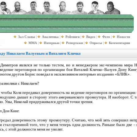
Зал Славы
|
Аналитика
|
Рейтинги
|
Видео
|
Фото
|
Новости
MMA
|
Интервью
|
Репортажи
|
Опросы
|
Комментарии
ежду Николаем Валуевым и Виталием Кличко
 Димитров являлся не только тестем, но и менеджером экс-чемпиона мира Ни
оведение переговоров по организации боя Виталий Кличко–Валуев Дону Кинг
 многом другом Борис поведал в эксклюзивном интервью ихзданию «БЛИК».
 размолвки с Николаем?
, чтобы Коля передавал доверенность на ведение переговоров по организации
авнодушно дышат в сторону этого американского промоутера. И наоборот. С
но. Увы, Николай придерживался другой точки зрения.
л Дон Кинг.
 передал доверенность этому промоутеру. Считаю, что мой зять совершил н
 и стал причиной того, что у меня теперь одна должность. Раньше было две –
сь, с этой должности меня не уволят.