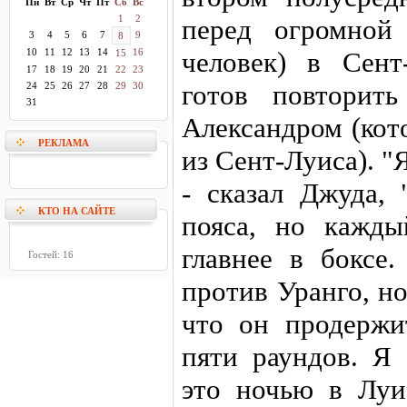
Пн
Вт
Ср
Чт
Пт
Сб
Вс
1
2
перед огромной
3
4
5
6
7
9
8
10
11
12
13
14
16
человек) в Сент
15
17
18
19
20
21
22
23
готов повторит
24
25
26
27
28
29
30
31
Александром (кот
РЕКЛАМА
из Сент-Луиса). "Я
- сказал Джуда,
КТО НА САЙТЕ
пояса, но кажды
главнее в боксе
Гостей: 16
против Уранго, но
что он продержи
пяти раундов. Я 
это ночью в Луи