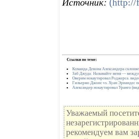
Источник:
(http:/
Ссылки по теме:
Команда Девона Александера склоняе
Заб Джуда: Называйте меня — межд
Оверим нокаутировал Роджерса. виде
Гильермо Джонс vs. Хуан Эрнандес п
Александер нокаутировал Уранго (вид
Уважаемый посетите
незарегистрированн
рекомендуем вам за