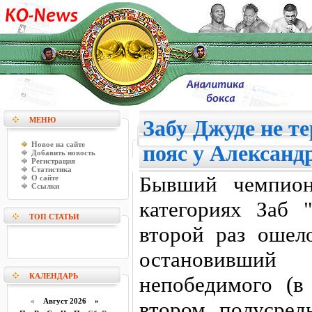
МЕНЮ
Забу Джуде не т
Новое на сайте
пояс у Александ
Добавить новость
Регистрация
Статистика
Бывший чемпион
О сайте
Ссылки
категориях Заб 
ТОП СТАТЬИ
второй раз ошел
остановивший
КАЛЕНДАРЬ
непобедимого (в
«
Август 2026 »
втором полусред