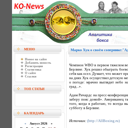
МЕНЮ
Марко Хук о своём сопернике:"Ад
Новое на сайте
Добавить новость
Чемпион WBO в первом тяжелом вес
Регистрация
Берлине. Хук решил обыграть боево
Статистика
О сайте
себя как осел. Думает, что может пр
Ссылки
на днях Хук осуществил детскую ме
о погоде: мрачно выглядит небо н
град...».
ТОП СТАТЬИ
Адам Ричардс на пресс-конференции
заберу пояс домой». Американец т
того, когда я работаю, то всегда 
субботу в Берлине.
КАЛЕНДАРЬ
Источник:
(http://AllBoxing.ru)
«
Август 2026 »