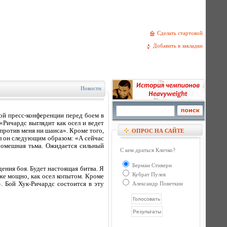
Сделать стартовой
Добавить в закладки
Новости
ой пресс-конференции перед боем в
«Ричардс выглядит как осел и ведет
 против меня ни шанса». Кроме того,
ОПРОС НА САЙТЕ
л он следующим образом: «А сейчас
ромешная тьма. Ожидается сильный
С кем драться Кличко?
Берман Стиверн
ения боя. Будет настоящая битва. Я
Кубрат Пулев
же мощно, как осел копытом. Кроме
. Бой Хук-Ричардс состоится в эту
Александр Поветкин