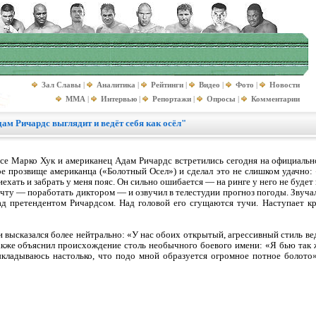
Зал Славы
|
Аналитика
|
Рейтинги
|
Видео
|
Фото
|
Новости
MMA
|
Интервью
|
Репортажи
|
Опросы
|
Комментарии
ам Ричардс выглядит и ведёт себя как осёл"
е Марко Хук и американец Адам Ричардс встретились сегодня на официальн
е прозвище американца («Болотный Осел») и сделал это не слишком удачно: 
иехать и забрать у меня пояс. Он сильно ошибается — на ринге у него не будет
чту — поработать диктором — и озвучил в телестудии прогноз погоды. Звуча
ад претендентом Ричардсом. Над головой его сгущаются тучи. Наступает к
 высказался более нейтрально: «У нас обоих открытый, агрессивный стиль вед
акже объяснил происхождение столь необычного боевого имени: «Я бью так 
выкладываюсь настолько, что подо мной образуется огромное потное болото»