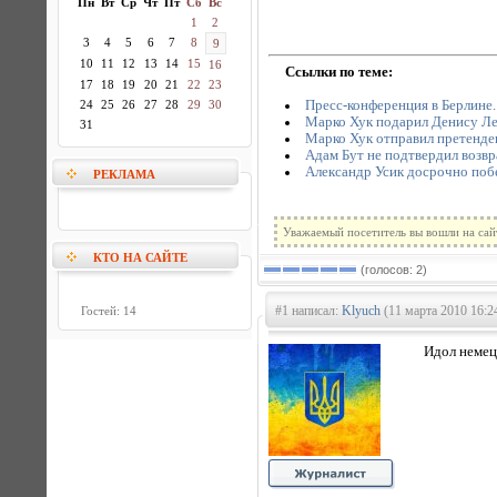
Пн
Вт
Ср
Чт
Пт
Сб
Вс
1
2
3
4
5
6
7
8
9
10
11
12
13
14
15
16
Ссылки по теме:
17
18
19
20
21
22
23
Пресс-конференция в Берлине.
24
25
26
27
28
29
30
Марко Хук подарил Денису Ле
31
Марко Хук отправил претенден
Адам Бут не подтвердил возв
Александр Усик досрочно поб
РЕКЛАМА
Уважаемый посетитель вы вошли на сай
КТО НА САЙТЕ
(голосов: 2)
#1 написал:
Klyuch
(11 марта 2010 16:2
Гостей: 14
Идол немец