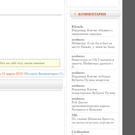
КОММЕНТАРИИ
Klyuch
:
Владимир Кличко объявил о
завершении карьеры
oroboro
:
Мейвезер: Если бы я был на
месте Пакьяо, у меня не было
...
oroboro
:
Инвесторы из ОАЭ пытаются
йти на сайт под своим именем.
завлечь Мейвезера драться с
П ...
oroboro
:
n
11 марта 2010
Обсудить
Комментарии (1)
Владимир Кличко победил
Кубрата Пулева нокаутом
oroboro
:
Владимир Кличко
нокаутировал Кубрата Пулева
oroboro
:
Рой Джонс
прокомментировал шансы
Хопкинса и Ковалева
ND
:
По словам Шеннона Бриггса,
он начал получать угрозы от
...
Civilization
: