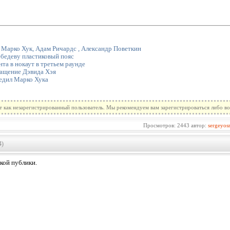
 Марко Хук, Адам Ричардс , Александр Поветкин
бедеву пластиковый пояс
та в нокаут в третьем раунде
ращение Дэвида Хэя
едил Марко Хука
т как незарегистрированный пользователь. Мы рекомендуем вам зарегистрироваться либо во
Просмотров: 2443 автор:
sergeyos
4)
кой публики.