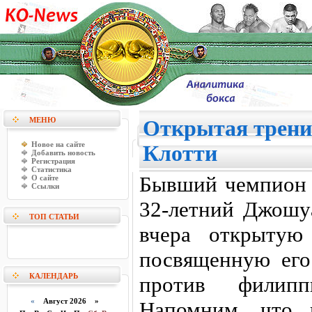
МЕНЮ
Открытая трен
Новое на сайте
Клотти
Добавить новость
Регистрация
Статистика
Бывший чемпион 
О сайте
Ссылки
32-летний Джошу
ТОП СТАТЬИ
вчера открытую
посвященную его
КАЛЕНДАРЬ
против филип
«
Август 2026 »
Напомним, что 