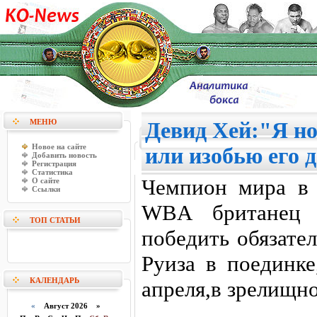
МЕНЮ
Девид Хей:"Я н
Новое на сайте
или изобью его 
Добавить новость
Регистрация
Статистика
Чемпион мира в 
О сайте
Ссылки
WBA британец 
ТОП СТАТЬИ
победить обязате
Руиза в поединке
КАЛЕНДАРЬ
апреля,в зрелищн
«
Август 2026 »