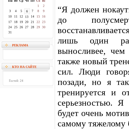
Пн
Вт
Ср
Чт
Пт
Сб
Вс
1
2
“Я должен нокаут
3
4
5
7
8
9
6
10
11
12
14
15
16
до полусм
13
17
18
19
20
21
22
23
восстанавливае
24
25
26
27
28
29
30
31
лишь один ра
РЕКЛАМА
выносливее, чем
также новый трене
КТО НА САЙТЕ
сил. Люди говор
позади, но я та
Гостей: 24
тренируется и о
серьезностью. Я
будет очень моти
самому тяжелому 