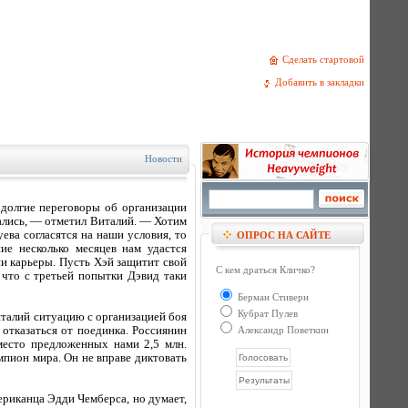
Сделать стартовой
Добавить в закладки
Новости
 долгие переговоры об организации
кались, — отметил Виталий. — Хотим
ева согласятся на наши условия, то
ОПРОС НА САЙТЕ
ие несколько месяцев нам удастся
ии карьеры. Пусть Хэй защитит свой
С кем драться Кличко?
 что с третьей попытки Дэвид таки
Берман Стиверн
Кубрат Пулев
италий ситуацию с организацией боя
 отказаться от поединка. Россиянин
Александр Поветкин
место предложенных нами 2,5 млн.
емпион мира. Он не вправе диктовать
риканца Эдди Чемберса, но думает,