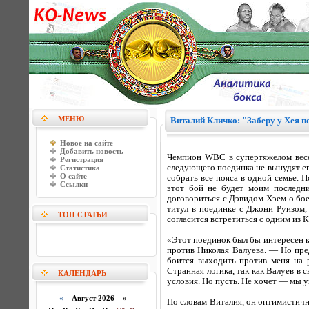
МЕНЮ
Виталий Кличко: "Заберу у Хея п
Новое на сайте
Добавить новость
Чемпион WBC в супертяжелом весе 
Регистрация
следующего поединка не вынудят ег
Статистика
О сайте
собрать все пояса в одной семье. П
Ссылки
этот бой не будет моим последни
договориться с Дэвидом Хэем о бое
титул в поединке с Джони Руизом,
ТОП СТАТЬИ
согласится встретиться с одним из 
«Этот поединок был бы интересен к
против Николая Валуева. — Но пред
боится выходить против меня на 
Странная логика, так как Валуев в 
КАЛЕНДАРЬ
условия. Но пусть. Не хочет — мы у
«
Август 2026 »
По словам Виталия, он оптимистичн