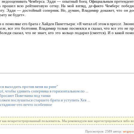
у недооценивать Чемберса. Эдди — опытный боец. Официальным претенденто
 а прошел всю рейтинговую сетку. На мой взгляд, де-факто Чемберс побед
ату. Эдди — достойный соперник. Но, думаю, Владимир докажет, что он до
рату не будет».
 о помолвке его брата с Хайден Панеттьери: «Я читал об этом в прессе. Звон
еле, все это болтовня. Владимир только посмеялся и сказал, что все это не п
Володя сказал, что не знает, кто это кольцо подарил (смеется). И о какой по
ся выходить против меня на ринг"
ё, чтобы удивить соперника в горизонтальном по ...
бросают Поветкина под танки
лжен послушаться старшего брата и уступить Хея ...
 стадионе-это нечто особенное
т как незарегистрированный пользователь. Мы рекомендуем вам зарегистрироваться либо во
Просмотров: 2589 автор:
sergeyo