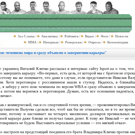
Зал Славы
|
Аналитика
|
Рейтинги
|
Видео
|
Фото
|
Новости
MMA
|
Интервью
|
Репортажи
|
Опросы
|
Комментарии
ояс чемпиона мира и сразу объявлю о завершении карьеры"
украинец Виталий Кличко рассказал в интервью сайту Isport.ua о том, что
о завершить карьеру. «Во-первых, есть цель, от которой мы с братом не отре
оэтому вы же понимаете, что даже в случае, если представители Николая Валу
м. Хотя переговоры с россиянином зашли в ступор. Надеюсь, в ближайш
, я заберу у него пояс чемпиона по версии WBA и сразу объявлю о завершен
 а потом мы вернемся к переговорам. Думаю, есть все основания надеяться,
Кличко».
ак с коммерческой, так и со спортивной точек зрения, — прокомментировал В
ставители Валуева сделали все, чтоб как бы не отказаться, но в то же время
ринг, потому и настаивает на четырех миллионах долларов премиальных в
своей карьере даже близко не получал таких денег. К тому же Николай — не ч
говаривать не будем. Выставить нереальные условия — это мягкий отказ».
о настроен на предстоящий поединок его брата Владимира Кличко против аме