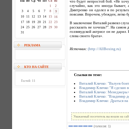
Пн
Вт
Ср
Чт
Пт
Сб
Вс
что будет непростой бой. «Не хоч
случайно, как это иногда бывает,
1
2
Дмитренко он одолел и по результ
3
4
5
6
7
8
9
поясами. Впрочем, убежден, легко б
10
11
12
13
14
15
16
17
18
19
20
21
22
23
В заключение Виталий развеял слухи
24
25
26
27
28
29
30
рассказать не хочешь?". На самом д
голливудской актрисе он не дарил. 
31
слова своего брата».
РЕКЛАМА
Источник:
(http://AllBoxing.ru)
КТО НА САЙТЕ
Ссылки по теме:
Гостей: 11
Виталий Кличко: "Валуев боит
Владимир Кличко:"Я сделаю вс
Виталий Кличко: Менеджеры 
Виталий Кличко: "Владимир до
Владимир Кличко: Драться на
Уважаемый посетитель вы вошли на сай
(голосов: 1)