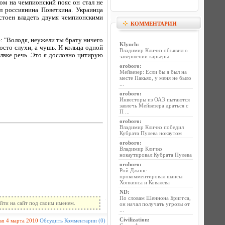
м на чемпионский пояс он стал не
ил россиянина Поветкина. Украинца
стоен владеть двумя чемпионскими
КОММЕНТАРИИ
ю: "Володя, неужели ты брату ничего
Klyuch
:
росто слухи, а чушь. И кольца одной
Владимир Кличко объявил о
молвке речь. Это я дословно цитирую
завершении карьеры
oroboro
:
Мейвезер: Если бы я был на
месте Пакьяо, у меня не было
...
oroboro
:
Инвесторы из ОАЭ пытаются
завлечь Мейвезера драться с
П ...
oroboro
:
Владимир Кличко победил
Кубрата Пулева нокаутом
oroboro
:
Владимир Кличко
нокаутировал Кубрата Пулева
oroboro
:
Рой Джонс
прокомментировал шансы
Хопкинса и Ковалева
ND
:
По словам Шеннона Бриггса,
йти на сайт под своим именем.
он начал получать угрозы от
...
Civilization
:
sn
4 марта 2010
Обсудить
Комментарии (0)