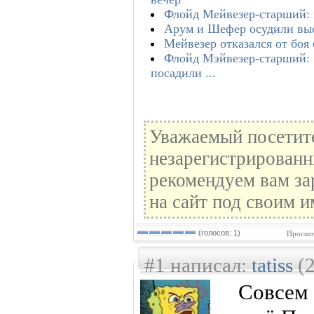
Флойд Мейвезер-старший: м
Арум и Шефер осудили вы
Мейвезер отказался от боя 
Флойд Мэйвезер-старший: «
посадили ...
Уважаемый посетите
незарегистрированн
рекомендуем вам за
на сайт под своим и
(голосов: 1)
Просмот
#1 написал:
tatiss
(2
Cовсем