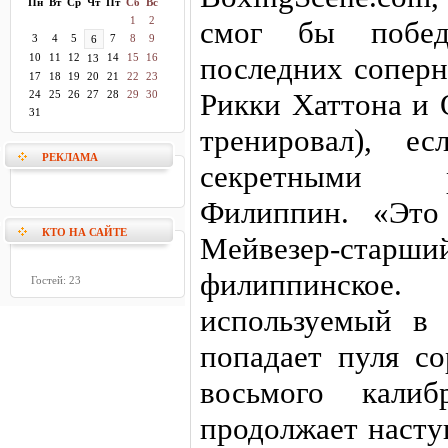
Пн
Вт
Ср
Чт
Пт
Сб
Вс
1
2
смог бы побед
3
4
5
7
8
9
6
10
11
12
14
15
16
последних соперн
13
17
18
19
20
21
22
23
Рикки Хаттона и
24
25
26
27
28
29
30
31
тренировал), е
РЕКЛАМА
секретными р
Филиппин. «Это
КТО НА САЙТЕ
Мейвезер-ста
филиппинское.
Гостей: 23
используемый в 
попадает пуля со
восьмого кали
продолжает насту