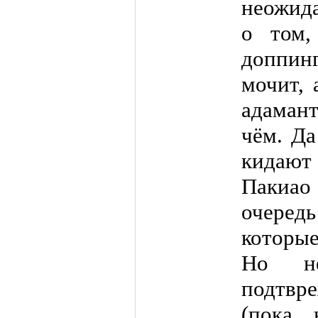
неожид
о том,
доппин
мочит, 
адамант
чём. Да
кидаю
Пакиа
очеред
которые
Но н
подтвр
(пока 