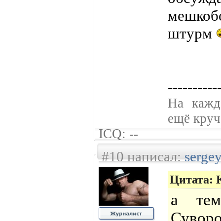
мешко
штурм
----------
На кажд
ещё круче
ICQ: --
#10 написал:
serge
Цитата: 
а тем
Суворо