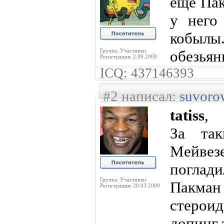
ещё Пак
у него
кобыл
Группа: Участники
обезья
Регистрация: 2.09.2009
ICQ: 437146393
#2 написал:
suvoro
tatiss
,
За так
Мейв
поглад
Группа: Участники
Пакман 
Регистрация: 20.03.2009
стерои
допинг 