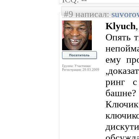
#9 написал:
suvoro
Klyuch
,
Опять т
непойм
ему пр
Группа: Участники
,доказа
Регистрация: 20.03.2009
ринг 
башне? 
Ключи
ключ
дискут
обсужд