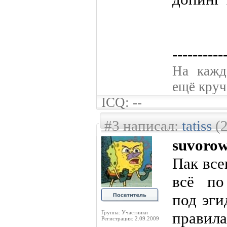
----------
На кажд
ещё круче
ICQ: --
#3 написал:
tatiss
(2
suvoro
Пак все
всё по
под эги
Группа: Участники
прав
Регистрация: 2.09.2009