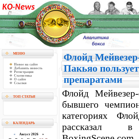
МЕНЮ
Флойд Мейвезер
Новое на сайте
Пакьяо пользуе
Добавить новость
Регистрация
Статистика
препаратами
О сайте
Ссылки
Флойд Мейвезер-
ТОП СТАТЬИ
бывшего чемпио
категориях Флой
КАЛЕНДАРЬ
рассказал 
«
Август 2026 »
BoxingScene.co