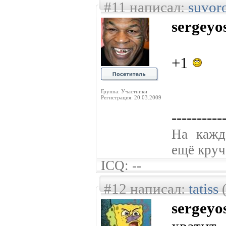
#11 написал:
suvor
sergeyo
+1
Группа: Участники
Регистрация: 20.03.2009
----------
На кажд
ещё круче
ICQ: --
#12 написал:
tatiss
(
sergeyo