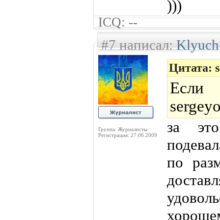
)))
ICQ: --
#7 написал:
Klyuch
Цитата: s
Если
sergeyo
за эт
Группа: Журналисты
Регистрация: 27.06.2009
подевал
по раз
доставл
удово
хороше