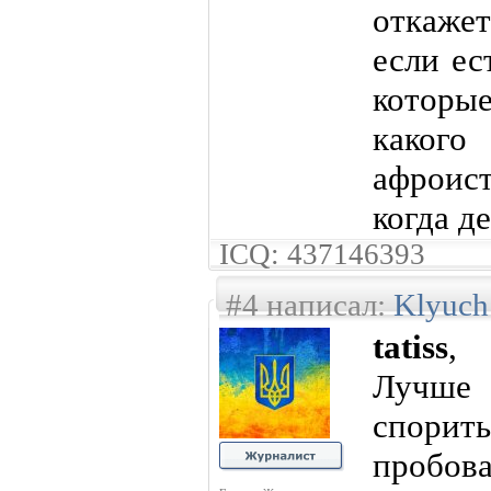
откажет
если ес
которы
каког
афроис
когда д
ICQ: 437146393
#4 написал:
Klyuch
tatiss
,
Лучше
спори
пробова