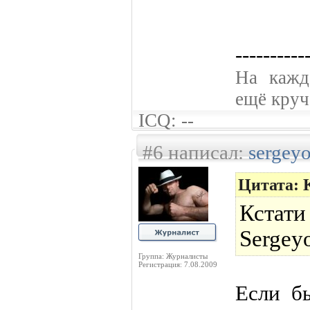
----------
На кажд
ещё круче
ICQ: --
#6 написал:
sergey
Цитата: 
Кста
Sergey
Группа: Журналисты
Регистрация: 7.08.2009
Если бы