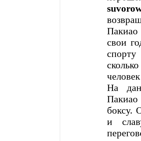
suvoro
возвращ
Пакиао 
свои го
спорту
скольк
человек
На дан
Пакиа
боксу. 
и слав
перег