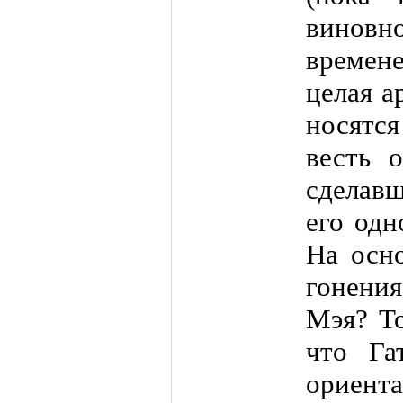
винов
времен
целая а
носятся
весть 
сделавш
его одн
На осно
гонени
Мэя? Т
что Га
ориента