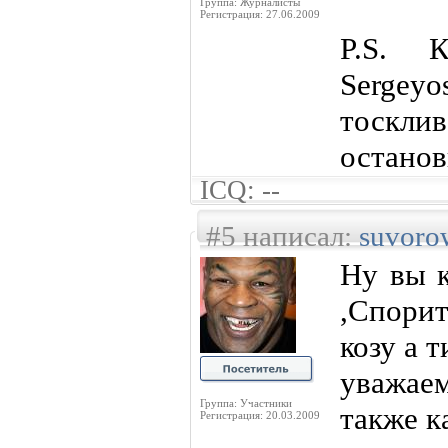
Группа: Журналисты
Регистрация: 27.06.2009
P.S. К
Sergey
тосклив
останов
ICQ: --
#5 написал:
suvoro
Ну вы к
,Спорит
козу а 
уважа
Группа: Участники
также к
Регистрация: 20.03.2009