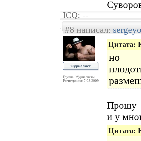
Суворов
ICQ: --
#8 написал:
sergey
Цитата: 
но к
плодо
Группа: Журналисты
размещ
Регистрация: 7.08.2009
Прошу 
и у мно
Цитата: 