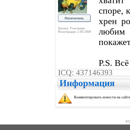
хватит
споре, 
хрен ро
Группа: Участники
любим
Регистрация: 2.09.2009
покажет
P.S. Вс
ICQ: 437146393
Информация
Комментировать новости на сайте
KO