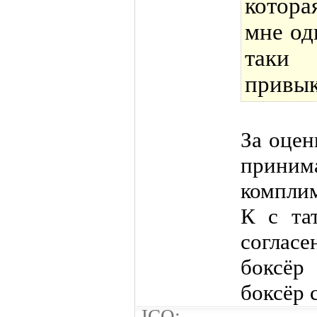
котора
мне од
таки 
привык
За оце
приним
комплим
К с та
согла
боксёр
боксёр 
ICQ: --