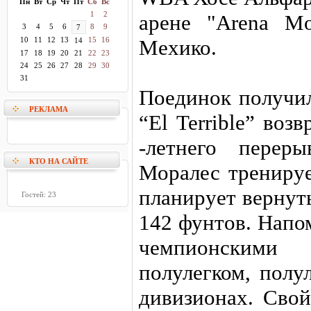
Пн
Вт
Ср
Чт
Пт
Сб
Вс
1
2
арене "Arena Mo
3
4
5
6
8
9
7
10
11
12
13
15
16
Мехико.
14
17
18
19
20
21
22
23
24
25
26
27
28
29
30
31
Поединок получил
РЕКЛАМА
“El Terrible” воз
-летнего перер
КТО НА САЙТЕ
Моралес тренируе
планирует вернут
Гостей: 23
142 фунтов. Напо
чемпионскими
полулегком, полу
дивизионах. Сво