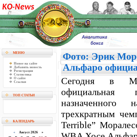
МЕНЮ
Фото: Эрик Мора
Новое на сайте
Альфаро офици
Добавить новость
Регистрация
Статистика
Сегодня в Мех
О сайте
Ссылки
официальная п
ТОП СТАТЬИ
назначенного
трехкратным чем
КАЛЕНДАРЬ
Terrible” Морал
«
Август 2026 »
WBA Хосе Альфаро