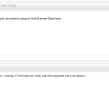
 2010 15:44)
горю желанием увидеть бой Кличко-Паветкин
л - секунд 15 потерял но тему для обсуждения так и не нашел...