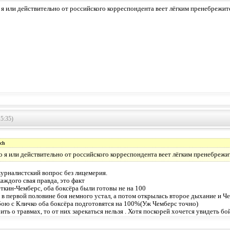
 я или действительно от российского корреспондента веет лёгким пренебрежи
5:35)
ch
о я или действительно от российского корреспондента веет лёгким пренебреж
рналистский вопрос без лицемерия.
каждого свая правда, это факт
ткин-Чемберс, оба боксёра были готовы не на 100
 в первой половине боя немного устал, а потом открылась второе дыхание и Ч
бою с Кличко оба боксёра подготовятся на 100%(Уж Чемберс точно)
ить о травмах, то от них зарекаться нельзя . Хотя поскорей хочется увидеть б