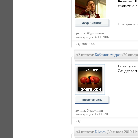
Конечно. П
я конечно р
----------------
Если кpик в с
Группа: Журналисты
Регистрация: 4.11.2007
ICQ: 0000000
#2 написал:
Бобыляк Андрей
(30 января
Вова уже 
Сандерсом.
Группа: Участники
Регистрация: 17.06.2009
ICQ: --
#3 написал:
Klyuch
(30 января 2010 14: