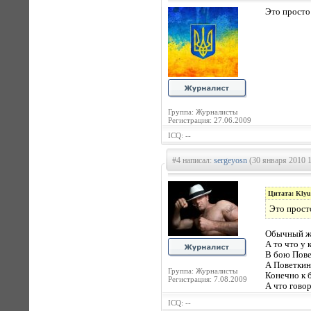
Это просто
Группа: Журналисты
Регистрация: 27.06.2009
ICQ: --
#4 написал:
sergeyosn
(30 января 2010 1
Цитата: Klyu
Это прост
Обычный жу
А то что у 
В бою Пове
А Поветкин
Группа: Журналисты
Конечно к 
Регистрация: 7.08.2009
А что говор
ICQ: --