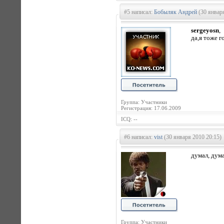
#5 написал:
Бобыляк Андрей
(30 января
sergeyosn
,
да,я тоже 
Группа: Участники
Регистрация: 17.06.2009
ICQ: --
#6 написал:
vist
(30 января 2010 20:15)
думал, дума
Группа: Участники