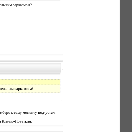
тельным сарказмом?
ительным сарказмом?
емберс к тому моменту под-устал.
ой Кличко-Поветкин.