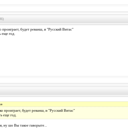
36)
 проиграет, будет реванш, и "Русский Витас"
 еще год.
ya
о проиграет, будет реванш, и "Русский Витас"
ь еще год.
я, ну шо Вы такое гаворыте...