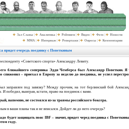
Зал Славы
|
Аналитика
|
Рейтинги
|
Видео
|
Фото
|
Новости
MMA
|
Интервью
|
Репортажи
|
Опросы
|
Комментарии
а придет очередь поединку с Поветкиным
респонденту «Советского спорта» Александру Левиту.
моего ближайшего соперника Эдди Чемберса был Александр Поветкин. Я 
 спижонил – приехал в Европу за неделю до поединка, не успел перестрои
был заправлен под завязку? Между прочим, на тот берлинский бой Алексан
 И победил, выиграв, кстати, право на поединок с вами.
орый, напомню, не состоялся из-за травмы российского боксера.
ным в ваши планы так и не вписался. Дойдет ли до него очередь?
адо будет защищать пояс IBF – значит, придет черед поединка с Поветкин
этом году.