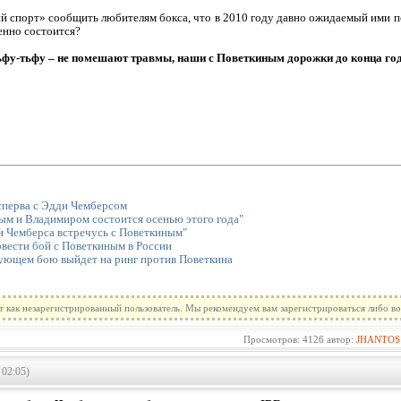
кий спорт» сообщить любителям бокса, что в 2010 году давно ожидаемый ими
нно состоится?
ьфу-тьфу – не помешают травмы, наши с Поветкиным дорожки до конца год
сперва с Эдди Чемберсом
ым и Владимиром состоится осенью этого года"
 Чемберса встречусь с Поветкиным"
вести бой с Поветкиным в России
дующем бою выйдет на ринг против Поветкина
т как незарегистрированный пользователь. Мы рекомендуем вам зарегистрироваться либо во
Просмотров: 4126 автор:
JHANTOS
 02:05)