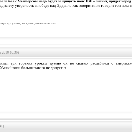
осле боя с Чемберсом надо будет защищать пояс IBF – значит, придет чере
ад за эту увереность в победе над Эдди, но как говорится не говорит гоп пока н
----
поpе аpгумент, то кулак доказательство.
 2010 10:36)
имел три горьких урока,я думаю он не сильно раслабился с американ
Умный воин больше такого не допустит
41)