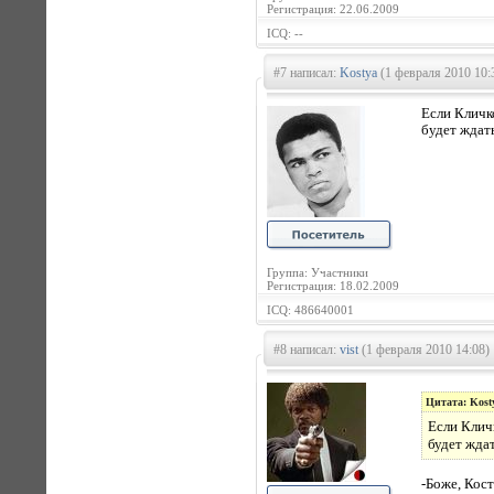
Регистрация: 22.06.2009
ICQ: --
#7 написал:
Kostya
(1 февраля 2010 10:
Если Кличко
будет ждать
Группа: Участники
Регистрация: 18.02.2009
ICQ: 486640001
#8 написал:
vist
(1 февраля 2010 14:08)
Цитата: Kost
Если Кличк
будет ждат
-Боже, Кост