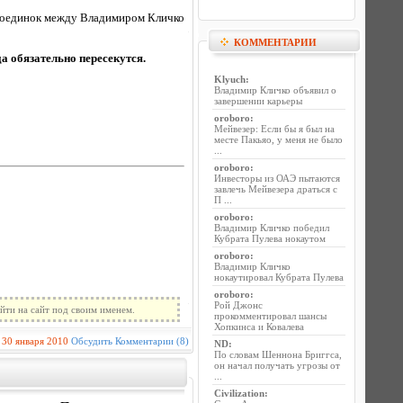
 поединок между Владимиром Кличко
КОММЕНТАРИИ
а обязательно пересекутся.
Klyuch
:
Владимир Кличко объявил о
завершении карьеры
oroboro
:
Мейвезер: Если бы я был на
месте Пакьяо, у меня не было
...
oroboro
:
Инвесторы из ОАЭ пытаются
завлечь Мейвезера драться с
П ...
oroboro
:
Владимир Кличко победил
Кубрата Пулева нокаутом
oroboro
:
Владимир Кличко
нокаутировал Кубрата Пулева
oroboro
:
Рой Джонс
йти на сайт под своим именем.
прокомментировал шансы
Хопкинса и Ковалева
30 января 2010
Обсудить
Комментарии (8)
ND
:
По словам Шеннона Бриггса,
он начал получать угрозы от
...
Civilization
: