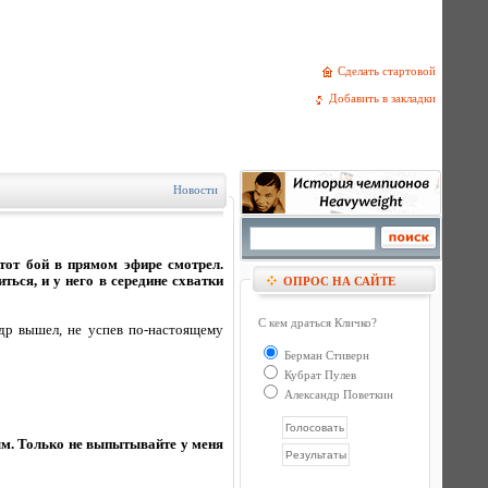
Сделать стартовой
Добавить в закладки
Новости
тот бой в прямом эфире смотрел.
ться, и у него в середине схватки
ОПРОС НА САЙТЕ
С кем драться Кличко?
др вышел, не успев по-настоящему
Берман Стиверн
Кубрат Пулев
Александр Поветкин
ым. Только не выпытывайте у меня