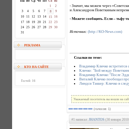
Пн
Вт
Ср
Чт
Пт
Сб
Вс
- Значит, мы можем через «Советс
1
2
и Александром Поветкиным непреме
3
4
5
6
7
9
8
10
11
12
13
14
16
15
- Можете сообщить. Если – тьфу-т
17
18
19
20
21
22
23
24
25
26
27
28
29
30
Источник:
(http://KO-News.com)
31
РЕКЛАМА
Ссылки по теме:
Владимир Кличко встретится 
КТО НА САЙТЕ
Кличко: "Бой между Поветкин
Владимир Кличко:"После Эдди
Виталий Кличко пообещал про
Гостей: 16
Линдси Таккер: Кличко в сле
Уважаемый посетитель вы вошли на сай
(голосов: 1)
#1 написал:
JHANTOS
(30 января 2010