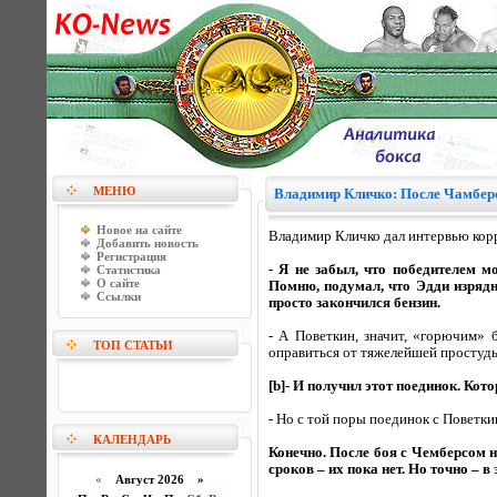
МЕНЮ
Владимир Кличко: После Чамберс
Новое на сайте
Владимир Кличко дал интервью кор
Добавить новость
Регистрация
- Я не забыл, что победителем 
Статистика
О сайте
Помню, подумал, что Эдди изрядно
Ссылки
просто закончился бензин.
- А Поветкин, значит, «горючим» 
ТОП СТАТЬИ
оправиться от тяжелейшей простуды.
[b]- И получил этот поединок. Кот
- Но с той поры поединок с Поветки
КАЛЕНДАРЬ
Конечно. После боя с Чемберсом н
сроков – их пока нет. Но точно – в 
«
Август 2026 »