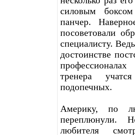
несколько раз ег
силовым боксом
панчер. Наверн
посоветовали обр
специалисту. Вед
достоинстве пост
профессионала
тренера учат
подопечных.
Америку, по л
переплюнули. Н
любителя смот