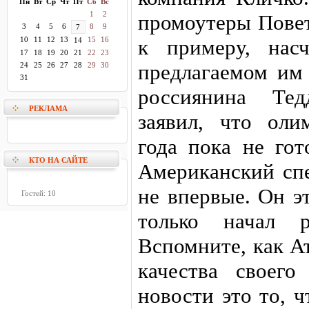
Пн
Вт
Ср
Чт
Пт
Сб
Вс
1
2
промоутеры Пове
3
4
5
6
8
9
7
10
11
12
13
15
16
к примеру, нас
14
17
18
19
20
21
22
23
предлагаемом им 
24
25
26
27
28
29
30
31
россиянина Тед
РЕКЛАМА
заявил, что ол
года пока не гот
КТО НА САЙТЕ
Американский спе
не впервые. Он эт
Гостей: 10
только начал р
Вспомните, как А
качества своего
новости это то, 