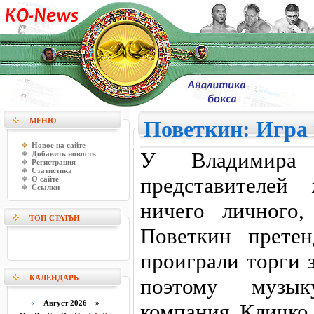
МЕНЮ
Поветкин: Игра 
Новое на сайте
У Владимир
Добавить новость
Регистрация
Статистика
представителей
О сайте
Ссылки
ничего личного,
ТОП СТАТЬИ
Поветкин претен
проиграли торги 
КАЛЕНДАРЬ
поэтому музык
«
Август 2026 »
компания Кличко