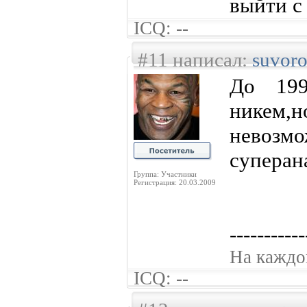
выйти с
ICQ: --
#11 написал:
suvor
До 199
никем
невозмо
суперан
Группа: Участники
Регистрация: 20.03.2009
-----------
На каждог
ICQ: --