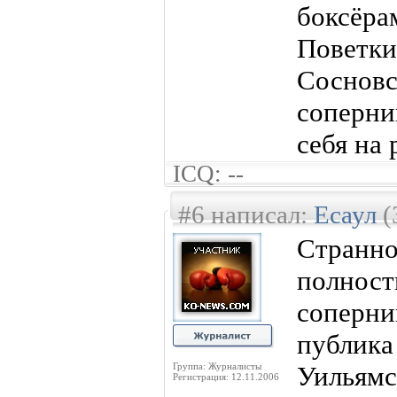
боксёра
Поветки
Соснов
соперн
себя на 
ICQ: --
#6 написал:
Есаул
(
Странн
полнос
соперни
публика
Группа: Журналисты
Уильямс
Регистрация: 12.11.2006