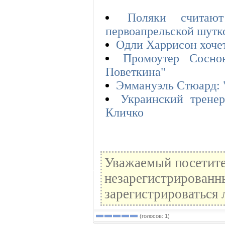
Поляки считаю
первоапрельской шутк
Одли Харрисон хочет
Промоутер Сосно
Поветкина"
Эммануэль Стюард: "
Украинский трене
Кличко
Уважаемый посетите
незарегистрированн
зарегистрироваться 
(голосов: 1)