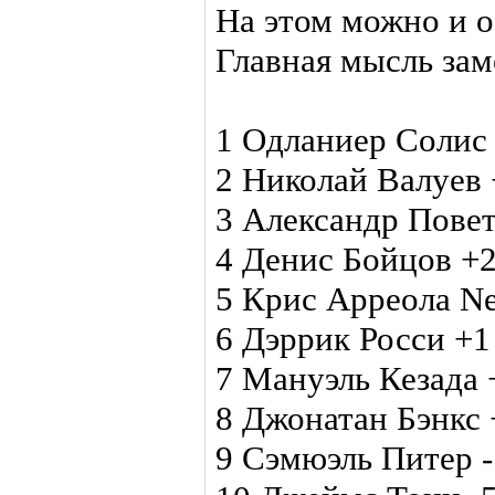
На этом можно и о
Главная мысль зам
1 Одланиер Солис
2 Николай Валуев 
3 Александр Пове
4 Денис Бойцов +
5 Крис Арреола N
6 Дэррик Росси +1
7 Мануэль Кезада 
8 Джонатан Бэнкс 
9 Сэмюэль Питер -