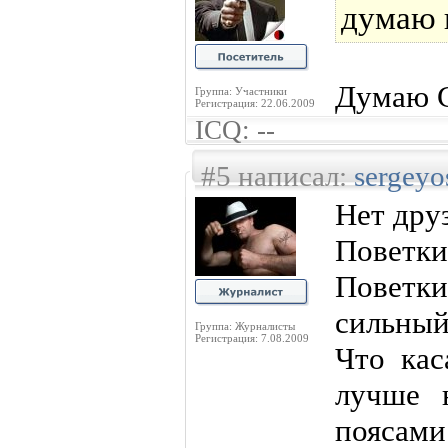
думаю 
Думаю 
Группа: Участники
Регистрация: 22.06.2009
ICQ: --
#5 написал:
sergeyo
Нет дру
Поветки
Поветки
сильный
Группа: Журналисты
Регистрация: 7.08.2009
Что кас
лучше 
поясами