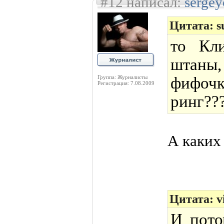
#12 написал:
sergey
Цитата: s
то Кл
штаны,
Группа: Журналисты
фифоч
Регистрация: 7.08.2009
ринг??
А каких
Цитата: vi
И пото