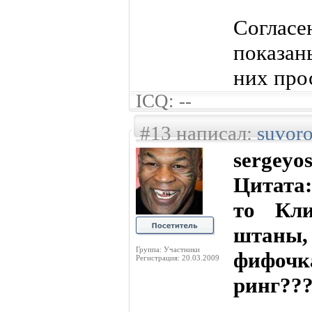
Согласе
показан
них про
ICQ: --
#13 написал:
suvor
sergeyo
Цитата:
то Кли
штаны,
Группа: Участники
фифоч
Регистрация: 20.03.2009
ринг??