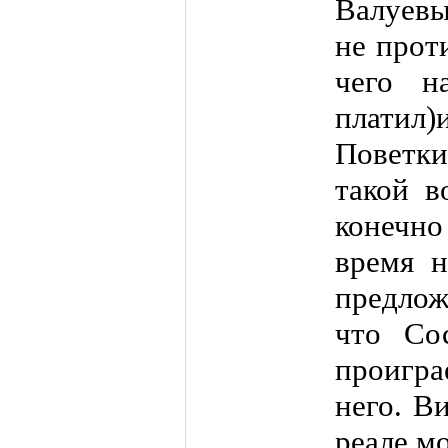
Валуевы
не прот
чего н
платил)и
Поветк
такой в
конечн
время н
предлож
что Со
проигра
него. В
реале м