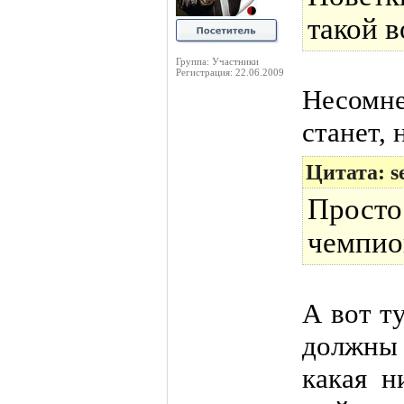
такой 
Группа: Участники
Регистрация: 22.06.2009
Несомне
станет, 
Цитата: s
Просто
чемпио
А вот т
должны
какая н