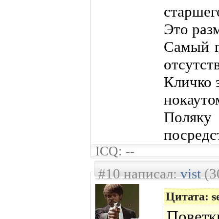
старшег
Это раз
Самый г
отсутс
Кличко 
нокауто
Поляк
посредс
ICQ: --
#10 написал:
vist
(3
Цитата: s
Поветк