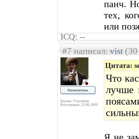
панч. Н
тех, ко
или поз
ICQ: --
#7 написал:
vist
(30
Цитата: s
Что кас
лучше 
пояса
Группа: Участники
Регистрация: 22.06.2009
сильны
Я не за