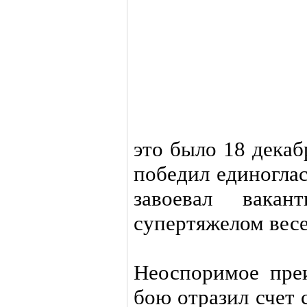
это было 18 дека
победил единогла
завоевал вака
супертяжелом весе
Неоспоримое преи
бою отразил счет 