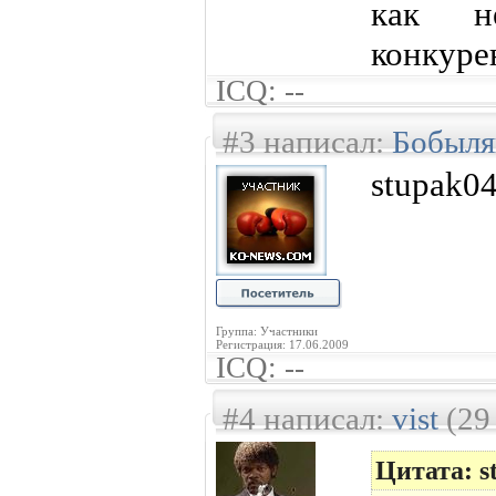
как н
конкуре
ICQ: --
#3 написал:
Бобыля
stupak0
Группа: Участники
Регистрация: 17.06.2009
ICQ: --
#4 написал:
vist
(29
Цитата: s