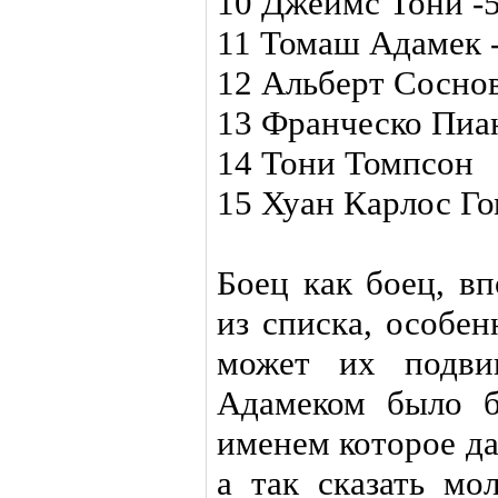
10 Джеймс Тони -
11 Томаш Адамек 
12 Альберт Сосно
13 Франческо Пиан
14 Тони Томпсон
15 Хуан Карлос Г
Боец как боец, в
из списка, особен
может их подви
Адамеком было 
именем которое д
а так сказать мо