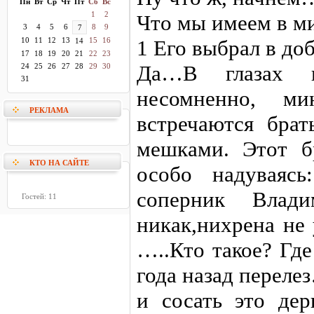
Пн
Вт
Ср
Чт
Пт
Сб
Вс
1
2
Что мы имеем в м
3
4
5
6
8
9
7
10
11
12
13
15
16
1 Его выбрал в до
14
17
18
19
20
21
22
23
Да…В глазах н
24
25
26
27
28
29
30
31
несомненно, м
РЕКЛАМА
встречаются брат
мешками. Этот б
КТО НА САЙТЕ
особо надуваясь
соперник Влад
Гостей: 11
никак,нихрена не 
…..Кто такое? Где
года назад перел
и сосать это дер