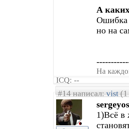
А каких
Ошибка 
но на с
-----------
На каждог
ICQ: --
#14 написал:
vist
(1
sergeyo
1)Всё в
становят