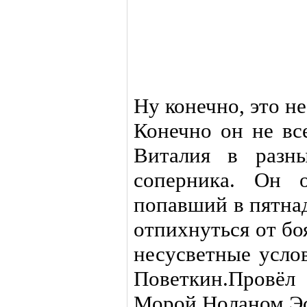
Ну конечно, это н
Конечно он не вс
Виталия в разн
соперника. Он о
попавший в пятна
отпихнуться от б
несусветные усло
Поветкин.Пр
Морой,Ноланом,Эс