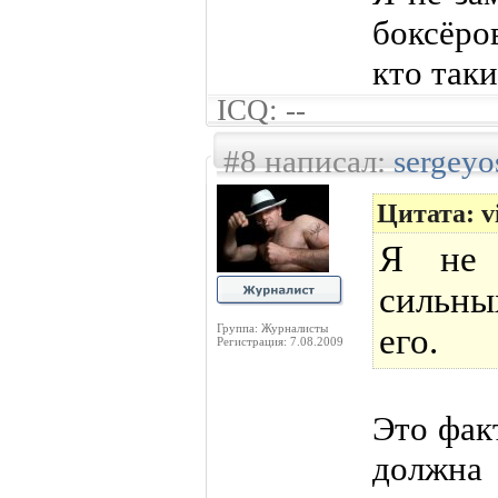
боксёро
кто так
ICQ: --
#8 написал:
sergeyo
Цитата: vi
Я не 
сильны
Группа: Журналисты
его.
Регистрация: 7.08.2009
Это факт
должна