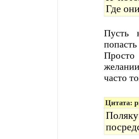
Где он
Пусть 
попасть
Просто 
желани
часто то
Цитата: p
Поляк
посред