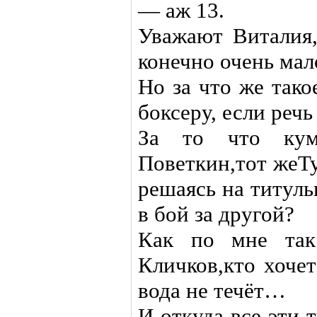
— аж 13.
Уважают Виталия,
конечно очень мал
Но за что же так
боксеру, если речь
За то что кум
Поветкин,тот жеТу
решаясь на титуль
в бой за другой?
Как по мне так
Кличков,кто хоче
вода не течёт…
И откуда все эти