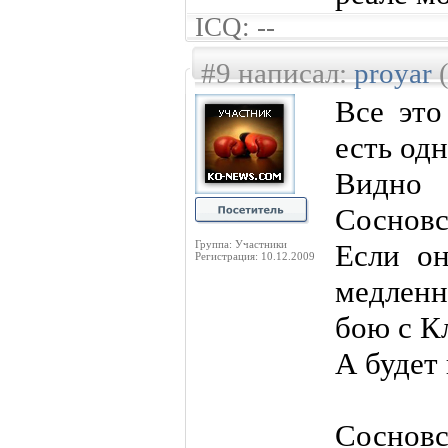
ICQ: --
#9 написал:
proyar
(
Все это
есть одн
Видно
Сосновс
Группа: Участники
Если о
Регистрация: 10.12.2009
медленн
бою с К
А будет
Сосновс