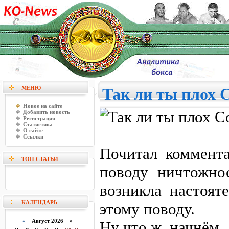
МЕНЮ
Так ли ты плох 
Новое на сайте
Добавить новость
Регистрация
Статистика
О сайте
Ссылки
Почитал коммента
ТОП СТАТЬИ
поводу ничтожно
возникла настоят
КАЛЕНДАРЬ
этому поводу.
«
Август 2026 »
Ну что ж, начнём