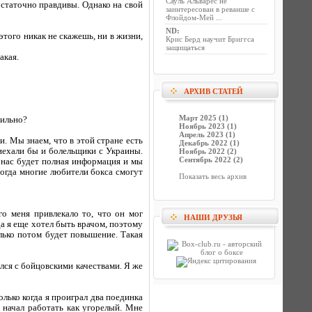
Сауль Альварес не
остаточно правдивы. Однако на свой
заинтересован в реванше с
Флойдом-Мей ...
ND
:
ого никак не скажешь, ни в жизни,
Крис Берд научит Бриггса
защищаться
акая.
АРХИВ СТАТЕЙ
Март 2025 (1)
вильно?
Ноябрь 2023 (1)
Апрель 2023 (1)
. Мы знаем, что в этой стране есть
Декабрь 2022 (1)
иехали бы и болельщики с Украины.
Ноябрь 2022 (2)
Сентябрь 2022 (2)
 нас будет полная информация и мы
 тогда многие любители бокса смогут
Показать весь архив
о меня привлекало то, что он мог
НАШИ ДРУЗЬЯ
а я еще хотел быть врачом, поэтому
олько потом будет повышение. Такая
ился с бойцовскими качествами. Я же
олько когда я проиграл два поединка
 начал работать как угорелый. Мне