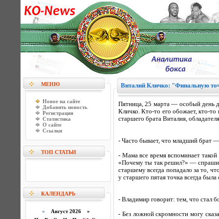
МЕНЮ
Виталий Кличко: "Финальную точ
Новое на сайте
Пятница, 25 марта — особый день д
Добавить новость
Кличко. Кто-то его обожает, кто-то
Регистрация
старшего брата Виталия, обладателя
Статистика
О сайте
Ссылки
- Часто бывает, что младший брат — 
ТОП СТАТЬИ
- Мама все время вспоминает такой 
«Почему ты так решил?» — спрашива
старшему всегда попадало за то, чт
у старшего пятая точка всегда была
КАЛЕНДАРЬ
- Владимир говорит: тем, что стал бо
«
Август 2026 »
- Без ложной скромности могу сказа