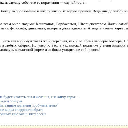
тикам, самому себе, что те поражения — случайность.
 боксу за образование и школу жизни, которую прошел. Ведь мне довелось м
 во всем мире людьми: Клинтоном, Горбачевым, Шварценеггером, Далай-ламой
смена, философа, дипломата, актера и даже адвоката. А ведь в начале карьер
 быть как минимум такая же интересная, как и во время карьеры боксера. П
 в любых сферах. Но уверяю вас: в украинской политике у меня никаких а
ахожусь в отличной форме и из бокса уходить не собираюсь!
будет хватать сил и желания, я закончу карье ...
ожден бойцом
магазинам для меня проблематично"
 не видел спаррингов брата
ткиным мне очень интересен