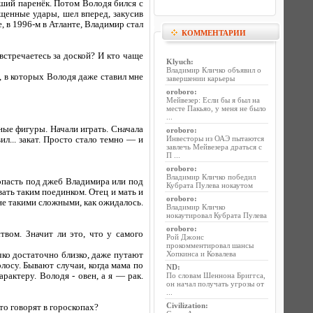
оший паренёк. Потом Володя бился с
ущенные удары, шел вперед, закусив
е, в 1996-м в Атланте, Владимир стал
КОММЕНТАРИИ
стречаетесь за доской? И кто чаще
Klyuch
:
Владимир Кличко объявил о
, в которых Володя даже ставил мне
завершении карьеры
oroboro
:
Мейвезер: Если бы я был на
месте Пакьяо, у меня не было
...
ые фигуры. Начали играть. Сначала
oroboro
:
Инвесторы из ОАЭ пытаются
л... закат. Просто стало темно — и
завлечь Мейвезера драться с
П ...
oroboro
:
Владимир Кличко победил
попасть под джеб Владимира или под
Кубрата Пулева нокаутом
вать таким поединком. Отец и мать и
oroboro
:
 не такими сложными, как ожидалось.
Владимир Кличко
нокаутировал Кубрата Пулева
oroboro
:
твом. Значит ли это, что у самого
Рой Джонс
прокомментировал шансы
Хопкинса и Ковалева
чко достаточно близко, даже путают
олосу. Бывают случаи, когда мама по
ND
:
рактеру. Володя - овен, а я — рак.
По словам Шеннона Бриггса,
он начал получать угрозы от
...
Civilization
:
то говорят в гороскопах?