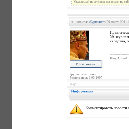
Уважаемый посетитель вы вошли на сай
#1 написал:
Журналист
(29 марта 2011 
Практически
Ув. журнал
сходство, го
----------------
King Arthur!
Группа: Участники
Регистрация: 3.03.2007
ICQ: --
Информация
Комментировать новости н