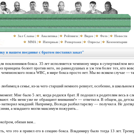
Зал Славы
|
Аналитика
|
Рейтинги
|
Видео
|
Фото
|
Новости
MMA
|
Интервью
|
Репортажи
|
Опросы
|
Комментарии
ку в нашем поединке с братом поставил закат"
ля поклонников бокса. 35 лет исполняется чемпиону мира в супертяжёлом ве
 из принципа болеет против него, но равнодушных и уж тем более тех, кто вов
 чемпионского пояса WBC, в мире бокса просто нет. Мы во всяком случае — так
любимец в семье, из-за чего старший немного ревнует, особенно, в школьном во
момент. Мне было 5 лет, когда родился брат. Я подошел к родителям весь в с
ют. «На меня уже не обращают внимания!» — ответил я. В общем, да, детска
о натворил младший. Например, Володя разбил тарелку — получил я. Не догляд
 синяя, а младшего могли максимум пожурить...
ксёром, обязан вам...
ть, что это я привел его в секцию бокса. Владимиру было тогда 13 лет. Трене