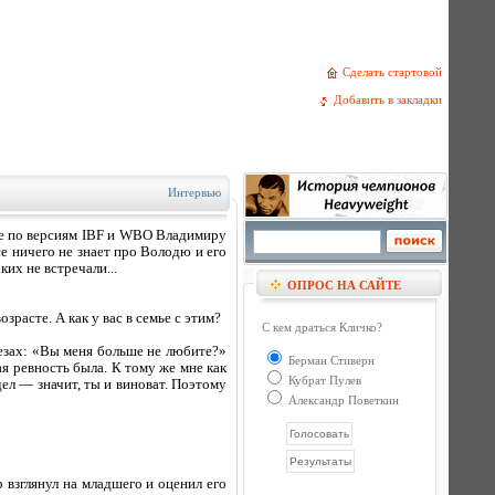
Сделать стартовой
Добавить в закладки
Интервью
се по версиям IBF и WBO Владимиру
се ничего не знает про Володю и его
их не встречали...
ОПРОС НА САЙТЕ
зрасте. А как у вас в семье с этим?
С кем драться Кличко?
лезах: «Вы меня больше не любите?»
Берман Стиверн
я ревность была. К тому же мне как
Кубрат Пулев
ел — значит, ты и виноват. Поэтому
Александр Поветкин
р взглянул на младшего и оценил его