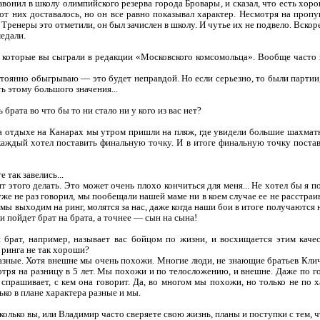
звонил в школу олимпийского резерва города Бровары, и сказал, что есть хор
 от них доставалось, но он все равно показывал характер. Несмотря на проп
 Тренеры это отметили, он был зачислен в школу. И чутье их не подвело. Вскор
едали.
 которые вы сыграли в редакции «Московского комсомольца». Вообще часто в
остоянно обыгрываю — это будет неправдой. Но если серьезно, то были партии
ть этому большого значения...
 брата во что бы то ни стало ни у кого из вас нет?
а отдыхе на Канарах мы утром пришли на пляж, где увидели большие шахматн
аждый хотел поставить финальную точку. И в итоге финальную точку постави
 так завелись...
т этого делать. Это может очень плохо кончиться для меня... Не хотел бы я 
 уже не раз говорил, мы пообещали нашей маме ни в коем случае ее не расстраи
 мы выходим на ринг, молятся за нас, даже когда наши бои в итоге получаются
ли пойдет брат на брата, а точнее — сын на сына!
 брат, например, называет вас бойцом по жизни, и восхищается этим качес
 ринга не так хороши?
разные. Хотя внешне мы очень похожи. Многие люди, не знающие братьев Кли
мотря на разницу в 5 лет. Мы похожи и по телосложению, и внешне. Даже по г
спрашивает, с кем она говорит. Да, во многом мы похожи, но только не по ха
ько в плане характера разные и мы.
колько вы, или Владимир часто сверяете свою жизнь, планы и поступки с тем, ч