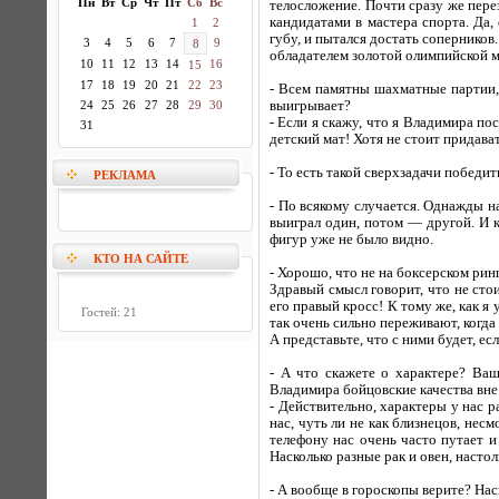
Пн
Вт
Ср
Чт
Пт
Сб
Вс
телосложение. Почти сразу же пере
кандидатами в мастера спорта. Да,
1
2
губу, и пытался достать соперников.
3
4
5
6
7
9
8
обладателем золотой олимпийской м
10
11
12
13
14
16
15
17
18
19
20
21
22
23
- Всем памятны шахматные партии,
24
25
26
27
28
29
30
выигрывает?
- Если я скажу, что я Владимира п
31
детский мат! Хотя не стоит придава
- То есть такой сверхзадачи победить
РЕКЛАМА
- По всякому случается. Однажды н
выиграл один, потом — другой. И к
фигур уже не было видно.
КТО НА САЙТЕ
- Хорошо, что не на боксерском ринге
Здравый смысл говорит, что не стои
его правый кросс! К тому же, как я
Гостей: 21
так очень сильно переживают, когда
А представьте, что с ними будет, ес
- А что скажете о характере? Ваш
Владимира бойцовские качества вне
- Действительно, характеры у нас 
нас, чуть ли не как близнецов, нес
телефону нас очень часто путает и 
Насколько разные рак и овен, настол
- А вообще в гороскопы верите? Нас