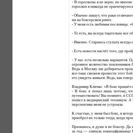
- В гороскопы я не верю, но многи
гороскоп я никогда не ориентируюсь
- Обычно пишут, что раки отличают
ни на боксерском ринге.
- У меня есть любимая пословица: «
- То есть, вы всегда тщательно все 
- Именно. Стараюсь ступать всегда 
- Есть новости насчёт того, где п
- У нас есть несколько вариантов. 
огромное количество поклонников 
Ведь в Москву им добираться прощ
все-таки сможем провести этот бой 
его увидеть живьем. Ведь, как гово
Владимир Кличко: «В бокс пришёл 
- В бокс я попал лишь потому, ч
путешествовать! Вы помните, в ССС
пошел в медицинский техникум. А т
перспектива меня не устроила.
К счастью, у меня был бокс, в кото
приобрел их только тогда, когда про
Признаюсь, в душе я не боксер. Да 
за год — сначала южноафриканцу С