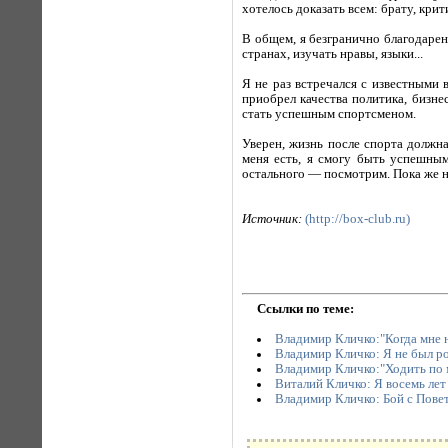
хотелось доказать всем: брату, кри
В общем, я безгранично благодарен
странах, изучать нравы, языки...
Я не раз встречался с известными
приобрел качества политика, бизне
стать успешным спортсменом.
Уверен, жизнь после спорта должна
меня есть, я смогу быть успешным
остального — посмотрим. Пока же н
Источник:
(http://box-club.ru)
Ссылки по теме:
Владимир Кличко:"Когда мне не 
Владимир Кличко: Я не был р
Владимир Кличко:"Ходить по 
Виталий Кличко: Я восемь лет
Владимир Кличко: Бой с Пове