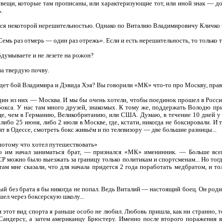
е вещи, которые там прописаны, или характеризующие тот, или иной знак — д
.
ся некоторой нерешительностью. Однако по Виталию Владимировичу Кличко эт
Семь раз отмерь — один раз отрежь». Если и есть нерешительность, то только т
обдумываете и не лезете на рожон?
на твердую почву.
ройдет бой Владимира и Дэвида Хэя? Вы говорили «МК» что-то про Москву, пра
Один из них — Москва. И мы бы очень хотели, чтобы поединок прошел в России
бокса. У нас там много друзей, знакомых. К тому же, поддержать Володю пр
е, чем в Германию, Великобританию, или США. Думаю, в течение 10 дней у
либо 25 июня, либо 2 июля в Москве, где, кстати, никогда не боксировали. И
рят в Одессе, смотреть бокс живьём и по телевизору — две большие разницы...
потому что хотел путешествовать»
то им начал заниматься брат, — признался «МК» именинник. — Больше всег
Р можно было выезжать за границу только политикам и спортсменам... Но тогд
ам мне сказали, что для начала придется 2 года поработать медбратом, и т
рый без брата я бы никогда не попал. Ведь Виталий — настоящий боец. Он род
шел через боксерскую школу...
и этот вид спорта я раньше особо не любил. Любовь пришла, как ни странно, т
андерсу, а затем американцу Брюстеру. Именно после второго поражения я