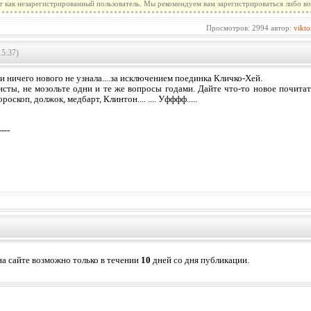
т как незарегистрированный пользователь. Мы рекомендуем вам зарегистрироваться либо во
Просмотров: 2994 автор:
vikto
15:37)
 ничего нового не узнала....за исключением поединка Кличко-Хей.
исты, не мозольте одни и те же вопросы годами. Дайте что-то новое почитат
роскоп, должок, медбарт, Клинтон.... .... Уфффф.....
----
а сайте возможно только в течении
10
дней со дня публикации.