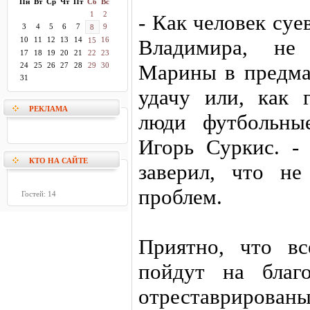
Пн
Вт
Ср
Чт
Пт
Сб
Вс
1
2
- Как человек су
3
4
5
6
7
9
8
10
11
12
13
14
16
Владимира, не
15
17
18
19
20
21
22
23
Марины в предма
24
25
26
27
28
29
30
31
удачу или, как 
РЕКЛАМА
люди футбольные
Игорь Суркис. -
КТО НА САЙТЕ
заверил, что н
проблем.
Гостей: 14
Приятно, что вс
пойдут на благо
отреставрирова