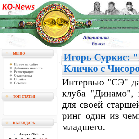
МЕНЮ
Игорь Суркис: "
Новое на сайте
Кличко с Чисор
Добавить новость
Регистрация
Статистика
Интервью "СЭ" да
О сайте
Ссылки
клуба "Динамо",
ТОП СТАТЬИ
для своей старше
ринг один из чем
КАЛЕНДАРЬ
младшего.
«
Август 2026 »