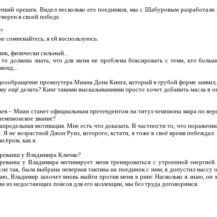
епкий орешек. Видел несколько его поединков, мы с Шабуровым разработали
верен в своей победе.
?
не сомневайтесь, я ей воспользуюсь.
ик, физически сильный...
 то должны знать, что для меня не проблема боксировать с теми, кто больш
монд...
деообращение промоутера Миана Дона Кинга, который в грубой форме заявил, 
 ему ещё делать? Кинг такими высказываниями просто хочет добавить масла в ог
гаев – Миан станет официальным претендентом на титул чемпиона мира по ве
чемпионское звание?
запредельная мотивация. Мне есть что доказать. В частности то, что поражени
Я не возрастной Джон Руиз, которого, кстати, я тоже в своё время побеждал.
сёром, как я.
 реванш у Владимира Кличко?
ь реванш у Владимира мотивирует меня тренироваться с утроенной энергией
л не так, была выбрана неверная тактика на поединок с ним, я допустил масс
маю, Владимир захочет вновь выйти против меня в ринг. Насколько я знаю, о
ин из недостающих поясов для его коллекции, мы без труда договоримся.