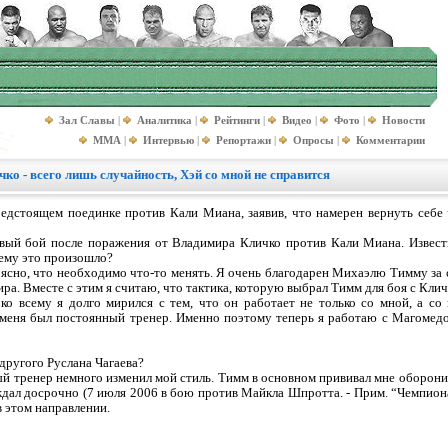
Зал Славы
|
Аналитика
|
Рейтинги
|
Видео
|
Фото
|
Новости
MMA
|
Интервью
|
Репортажи
|
Опросы
|
Комментарии
ко - всего лишь случайность, Хэй со мной не справится
редстоящем поединке против Кали Миана, заявив, что намерен вернуть себе 
рвый бой после поражения от Владимира Кличко против Кали Миана. Извест
чему это произошло?
ясно, что необходимо что-то менять. Я очень благодарен Михаэлю Тимму за с
ира. Вместе с этим я считаю, что тактика, которую выбрал Тимм для боя с Клич
о всему я долго мирился с тем, что он работает не только со мной, а со
 меня был постоянный тренер. Именно поэтому теперь я работаю с Магомед
 другого Руслана Чагаева?
ый тренер немного изменил мой стиль. Тимм в основном прививал мне оборонит
ждал досрочно (7 июля 2006 в бою против Майкла Шпротта. - Прим. “Чемпион
в этом направлении.