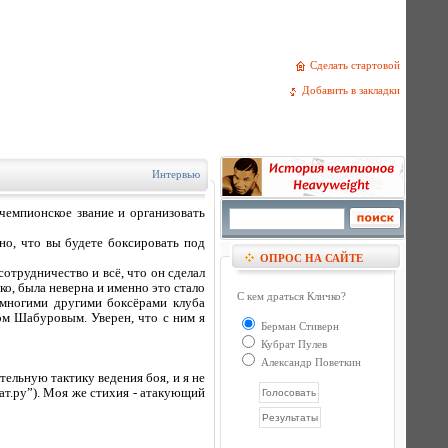
Сделать стартовой
Добавить в закладки
Интервью
чемпионское звание и организовать
но, что вы будете боксировать под
ОПРОС НА САЙТЕ
отрудничество и всё, что он сделал
ко, была неверна и именно это стало
С кем драться Кличко?
 многими другими боксёрами клуба
ом Шабуровым. Уверен, что с ним я
Берман Стиверн
Кубрат Пулев
Александр Поветкин
ельную тактику ведения боя, и я не
ат.ру”). Моя же стихия - атакующий