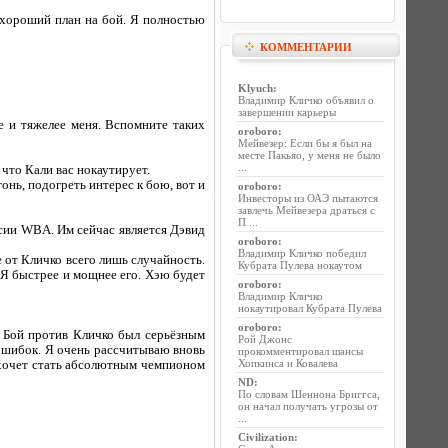
 хороший план на бой. Я полностью
КОММЕНТАРИИ
Klyuch
:
Владимир Кличко объявил о
завершении карьеры
е и тяжелее меня. Вспомните таких
oroboro
:
Мейвезер: Если бы я был на
месте Пакьяо, у меня не было
...
что Кали вас нокаутирует.
онь, подогреть интерес к бою, вот и
oroboro
:
Инвесторы из ОАЭ пытаются
завлечь Мейвезера драться с
П ...
рсии WBA. Им сейчас является Дэвид
oroboro
:
Владимир Кличко победил
е от Кличко всего лишь случайность.
Кубрата Пулева нокаутом
 Я быстрее и мощнее его. Хэю будет
oroboro
:
Владимир Кличко
нокаутировал Кубрата Пулева
oroboro
:
. Бой против Кличко был серьёзным
Рой Джонс
у ошибок. Я очень рассчитываю вновь
прокомментировал шансы
Хопкинса и Ковалева
н хочет стать абсолютным чемпионом
ND
:
По словам Шеннона Бриггса,
он начал получать угрозы от
...
Civilization
: