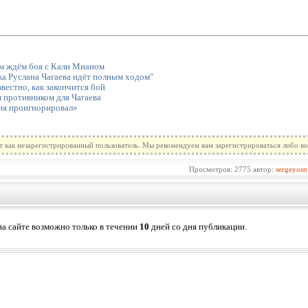
ем ждём боя с Кали Мианом
 Руслана Чагаева идёт полным ходом"
вестно, как закончится бой
противником для Чагаева
ня проигнорировал»
т как незарегистрированный пользователь. Мы рекомендуем вам зарегистрироваться либо во
Просмотров: 2775 автор:
sergeyosn
а сайте возможно только в течении
10
дней со дня публикации.