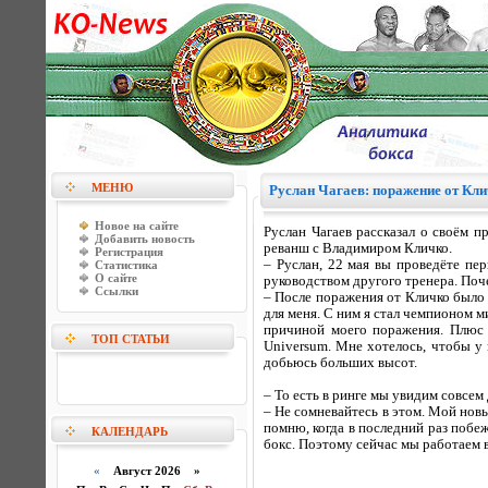
МЕНЮ
Руслан Чагаев: поражение от Клич
Новое на сайте
Руслан Чагаев рассказал о своём п
Добавить новость
реванш с Владимиром Кличко.
Регистрация
– Руслан, 22 мая вы проведёте пе
Статистика
О сайте
руководством другого тренера. По
Ссылки
– После поражения от Кличко было 
для меня. С ним я стал чемпионом м
причиной моего поражения. Плюс к
ТОП СТАТЬИ
Universum. Мне хотелось, чтобы у
добьюсь больших высот.
– То есть в ринге мы увидим совсем
– Не сомневайтесь в этом. Мой нов
помню, когда в последний раз побе
КАЛЕНДАРЬ
бокс. Поэтому сейчас мы работаем 
«
Август 2026 »