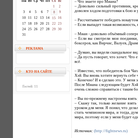
Пн
Вт
Ср
Чт
Пт
Сб
Вс
– Что знаете про Миана?
– Довольно сильный противник, кр
1
2
доволен ходом подготовки к бою и у
3
4
5
6
7
9
8
10
11
12
13
14
16
15
– Рассчитываете победить нокаутом
17
18
19
20
21
22
23
– Если выпадет такая возможность, 
24
25
26
27
28
29
30
– Миан - довольно объёмный соперн
31
– Если вы смотрели мои поединки,
боксеров, как Вирчис, Валуев, Драм
РЕКЛАМА
– Думаю, вы видели скандальное ви
– Да пусть говорит, что хочет. Что
всё.
– Известно, что победитель боя Ча
КТО НА САЙТЕ
Хэй. Вы вновь хотите вернуть себе 
– Конечно! И я сделаю это. У меня 
После Миана следующим будет Хэй. 
Гостей: 11
очень сложно справиться с таким бок
– Вы по-прежнему настроены взять
– Скажу так, только желание взят
уроком для меня. Я понял, что дела
стать чемпионом мира, и тогда, ду
мира, поэтому если у меня будет од
Источник:
(http://fightnews.ru)