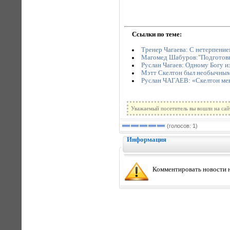
Ссылки по теме:
Тренер Чагаева: С нетерпени
Магомед Шабуров:"Подготовка
Руслан Чагаев: Одному Богу из
Мэтт Скелтон был необычным 
Руслан ЧАГАЕВ: «Скелтон ме
Уважаемый посетитель вы вошли на сай
(голосов: 1)
Информация
Комментировать новости н