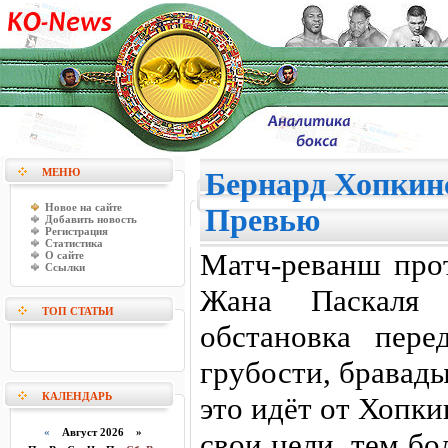
МЕНЮ
Бернард Хопкинс
Новое на сайте
Превью
Добавить новость
Регистрация
Статистика
Матч-реванш про
О сайте
Ссылки
Жана Паскаля 
ТОП СТАТЬИ
обстановка пер
грубости, бравад
КАЛЕНДАРЬ
это идёт от Хопки
«
Август 2026 »
свои цели, тем бол