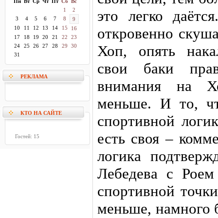
Пн
Вт
Ср
Чт
Пт
Сб
Вс
1
2
это легко даётс
3
4
5
6
7
8
9
10
11
12
13
14
15
откровенно скуша
16
17
18
19
20
21
22
23
Хоп, опять нака
24
25
26
27
28
29
30
31
свои баки прав
РЕКЛАМА
внимания на Х
меньше. И то, ч
КТО НА САЙТЕ
спортивной логик
есть своя – комм
Гостей: 15
логика подтверж
Лебедева с Роем
спортивной точки
меньше, намного 