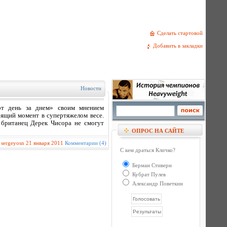
Сделать стартовой
Добавить в закладки
Новости
рт день за днем» своим мнением
ящий момент в супертяжелом весе.
британец Дерек Чисора не смогут
ОПРОС НА САЙТЕ
:
sergeyosn
21 января 2011
Комментарии (4)
С кем драться Кличко?
Берман Стиверн
Кубрат Пулев
Александр Поветкин