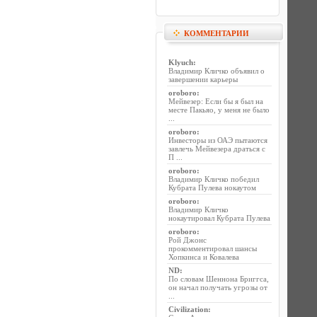
КОММЕНТАРИИ
Klyuch
:
Владимир Кличко объявил о
завершении карьеры
oroboro
:
Мейвезер: Если бы я был на
месте Пакьяо, у меня не было
...
oroboro
:
Инвесторы из ОАЭ пытаются
завлечь Мейвезера драться с
П ...
oroboro
:
Владимир Кличко победил
Кубрата Пулева нокаутом
oroboro
:
Владимир Кличко
нокаутировал Кубрата Пулева
oroboro
:
Рой Джонс
прокомментировал шансы
Хопкинса и Ковалева
ND
:
По словам Шеннона Бриггса,
он начал получать угрозы от
...
Civilization
: