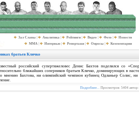
Зал Славы
|
Аналитика
|
Рейтинги
|
Видео
|
Фото
|
Новости
MMA
|
Интервью
|
Репортажи
|
Опросы
|
Комментарии
никах братьев Кличко
звестный российский супертяжеловес Денис Бахтов поделился со «Спо
тносительно ближайших соперников братьев Кличко, доминирующих в насто
о мнению Бахтова, ни олимпийский чемпион кубинец Одланьер Солис, ни 
ление.
Подробнее...
Просмотров: 5404 автор