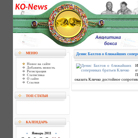
МЕНЮ
Денис Бахтов о ближайших сопер
Новое на сайте
И
Добавить новость
о
Регистрация
П
Статистика
О сайте
оказать Кличко достойное сопротив
Ссылки
ТОП СТАТЬИ
КАЛЕНДАРЬ
«
Январь 2011
»