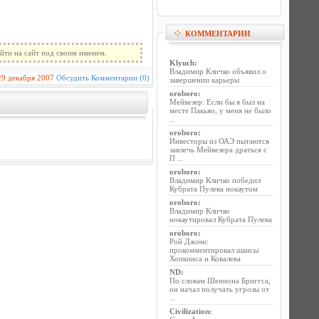
КОММЕНТАРИИ
йти на сайт под своим именем.
Klyuch
:
Владимир Кличко объявил о
29 декабря 2007
Обсудить
Комментарии (0)
завершении карьеры
oroboro
:
Мейвезер: Если бы я был на
месте Пакьяо, у меня не было
...
oroboro
:
Инвесторы из ОАЭ пытаются
завлечь Мейвезера драться с
П ...
oroboro
:
Владимир Кличко победил
Кубрата Пулева нокаутом
oroboro
:
Владимир Кличко
нокаутировал Кубрата Пулева
oroboro
:
Рой Джонс
прокомментировал шансы
Хопкинса и Ковалева
ND
:
По словам Шеннона Бриггса,
он начал получать угрозы от
...
Civilization
: