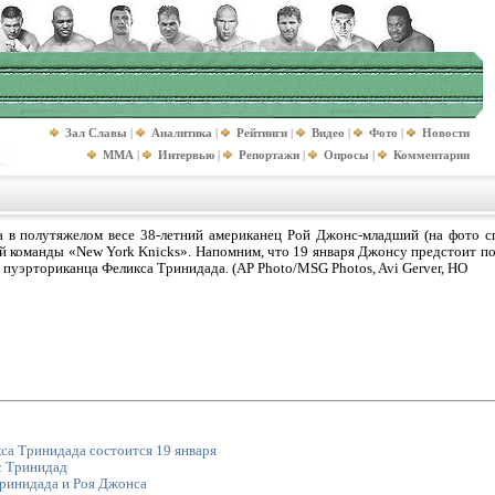
Зал Славы
|
Аналитика
|
Рейтинги
|
Видео
|
Фото
|
Новости
MMA
|
Интервью
|
Репортажи
|
Опросы
|
Комментарии
в полутяжелом весе 38-летний американец Рой Джонс-младший (на фото сп
й команды «New York Knicks». Напомним, что 19 января Джонсу предстоит по
 пуэрториканца Феликса Тринидада. (AP Photo/MSG Photos, Avi Gerver, HO
са Тринидада состоится 19 января
с Тринидад
ринидада и Роя Джонса