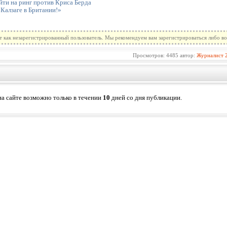
ти на ринг против Криса Берда
 Калзаге в Британии!»
т как незарегистрированный пользователь. Мы рекомендуем вам зарегистрироваться либо во
Просмотров: 4485 автор:
Журналист
а сайте возможно только в течении
10
дней со дня публикации.