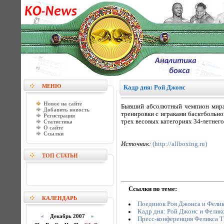
МЕНЮ
Кадр дня: Рой Джонс
Новое на сайте
Бывший абсолютный чемпион мира 
Добавить новость
тренировки с играками басктбольно
Регистрация
трех весовых категориях 34-летнего
Статистика
О сайте
Ссылки
Источник:
(http://allboxing.ru)
ТОП СТАТЬИ
Ссылки по теме:
КАЛЕНДАРЬ
Поединок Роя Джонса и Фелик
Кадр дня: Рой Джонс и Фелик
«
Декабрь 2007
»
Пресс-конференция Феликса Т