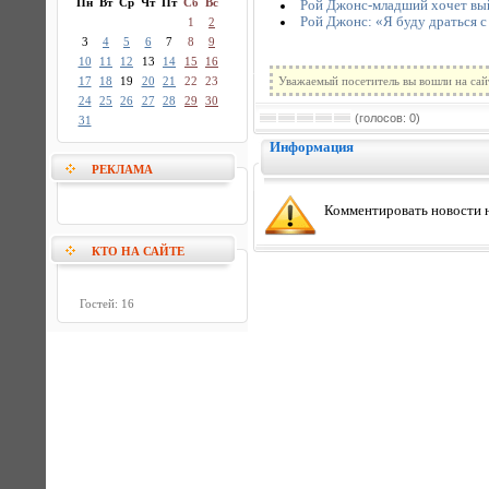
Пн
Вт
Ср
Чт
Пт
Сб
Вс
Рой Джонс-младший хочет вый
Рой Джонс: «Я буду драться с
1
2
3
4
5
6
7
8
9
10
11
12
13
14
15
16
17
18
19
20
21
22
23
Уважаемый посетитель вы вошли на сай
24
25
26
27
28
29
30
(голосов: 0)
31
Информация
РЕКЛАМА
Комментировать новости н
КТО НА САЙТЕ
Гостей: 16