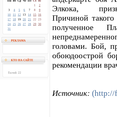
Пн
Вт
Ср
Чт
Пт
Сб
Вс
1
2
Элкока, приз
3
4
5
6
7
8
9
10
11
12
13
14
15
16
Причиной такого 
17
18
19
20
21
22
23
24
25
26
27
28
29
30
полученное Пл
31
непреднамере
РЕКЛАМА
головами. Бой, 
обоюдоострой бо
КТО НА САЙТЕ
рекомендации врач
Гостей: 22
Источник:
(http:/