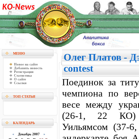
МЕНЮ
Олег Платов - Д
Новое на сайте
contest
Добавить новость
Регистрация
Статистика
Поединок за титу
О сайте
Ссылки
чемпиона по вер
ТОП СТАТЬИ
весе между укр
(26-1, 22 КО
КАЛЕНДАРЬ
Уильямсом (37-6
«
Декабрь 2007
»
андеркарте боя 