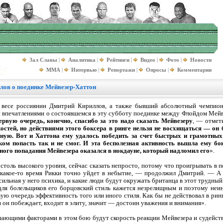
Зал Славы
|
Аналитика
|
Рейтинги
|
Видео
|
Фото
|
Новости
MMA
|
Интервью
|
Репортажи
|
Опросы
|
Комментарии
лов о поединке Мейвезер-Хаттон
 весе россиянин Дмитрий Кириллов, а также бывший абсолютный чемпион
 впечатлениями о состоявшемся в эту субботу поединке между Флойдом Мей
ервую очередь, конечно, спасибо за это надо сказать Мейвезеру
, — отмет
остей, но действиями этого боксера в ринге нельзя не восхищаться — он 
ьную. Вот и Хаттона ему удалось победить за счет быстрых и грамотных
ком попасть так и не смог. И эта бесполезная активность вышла ему бо
зного попадания Мейвезера оказался в нокдауне, который надломил его
».
толь высокого уровня, сейчас сказать непросто, потому что проигрывать в пе
 какое-то время Рикки точно уйдет в небытие, — продолжил Дмитрий. — А 
 сильная у него психика, и какие люди будут окружать британца в этот трудный
для болельщиков его борцовский стиль кажется незрелищным и поэтому неи
вую очередь эффективность того или иного стиля. Как бы не действовал в рин
ли он побеждает, входит в элиту, значит — достоин уважения и внимания».
шающими факторами в этом бою будут скорость реакции Мейвезера и судейств