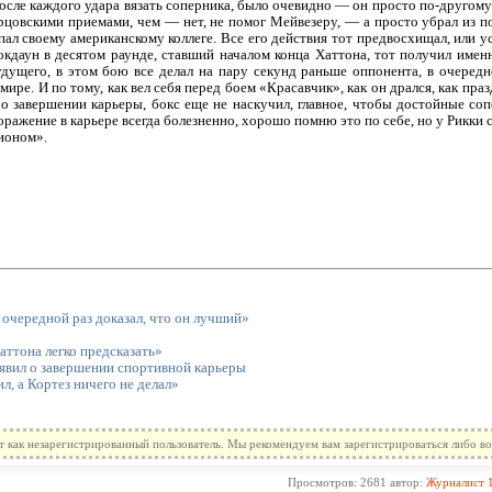
после каждого удара вязать соперника, было очевидно — он просто по-другому
рцовскими приемами, чем — нет, не помог Мейвезеру, — а просто убрал из пое
пал своему американскому коллеге. Все его действия тот предвосхищал, или у
нокдаун в десятом раунде, ставший началом конца Хаттона, тот получил име
дущего, в этом бою все делал на пару секунд раньше оппонента, в очередно
ре. И по тому, как вел себя перед боем «Красавчик», как он дрался, как праз
о завершении карьеры, бокс еще не наскучил, главное, чтобы достойные соп
оражение в карьере всегда болезненно, хорошо помню это по себе, но у Рикки 
пионом».
очередной раз доказал, что он лучший»
ттона легко предсказать»
явил о завершении спортивной карьеры
л, а Кортез ничего не делал»
т как незарегистрированный пользователь. Мы рекомендуем вам зарегистрироваться либо во
Просмотров: 2681 автор:
Журналист