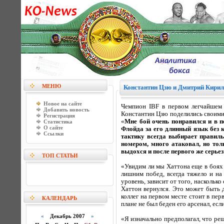
МЕНЮ
Константин Цзю и Дмитрий Кирил
Новое на сайте
Чемпион IBF в первом легчайшем
Добавить новость
Константин Цзю поделились своими
Регистрация
«
Мне бой очень понравился и в п
Статистика
О сайте
Флойда за его длинный язык без к
Ссылки
тактику всегда выбирает правил
номером, много атаковал, но тол
выдохся и после первого же серье
ТОП СТАТЬИ
«Увидим ли мы Хаттона еще в боях с
лишним побед, всегда тяжело и на
уровень, зависит от того, насколько
Хаттон вернулся. Это может быть 
коллег на первом месте стоит в пер
КАЛЕНДАРЬ
плане не был беден его арсенал, ес
«
Декабрь 2007
»
«Я изначально предполагал, что ре