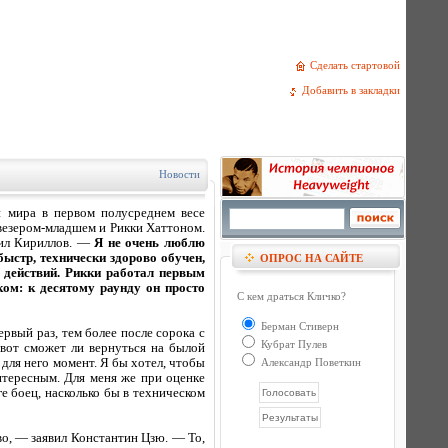
Сделать стартовой
Добавить в закладки
Новости
 мира в первом полусреднем весе
везером-младшем и Рикки Хаттоном.
ил Кириллов. —
Я не очень люблю
быстр, технически здорово обучен,
ОПРОС НА САЙТЕ
 действий. Рикки работал первым
ком: к десятому раунду он просто
С кем драться Кличко?
Берман Стиверн
рвый раз, тем более после сорока с
Кубрат Пулев
вот сможет ли вернуться на былой
 для него момент. Я бы хотел, чтобы
Александр Поветкин
нтересным. Для меня же при оценке
ге боец, насколько бы в техническом
о, — заявил Константин Цзю. — То,