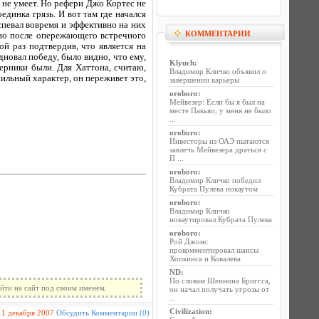
 не умеет. Но рефери Джо Кортес не
динка грязь. И вот там где начался
спевал вовремя и эффективно на них
КОММЕНТАРИИ
нно после опережающего встречного
й раз подтвердив, что является на
дновал победу, было видно, что ему,
Klyuch
:
ерники были. Для Хаттона, считаю,
Владимир Кличко объявил о
сильный характер, он переживет это,
завершении карьеры
oroboro
:
Мейвезер: Если бы я был на
месте Пакьяо, у меня не было
...
oroboro
:
Инвесторы из ОАЭ пытаются
завлечь Мейвезера драться с
П ...
oroboro
:
Владимир Кличко победил
Кубрата Пулева нокаутом
oroboro
:
Владимир Кличко
нокаутировал Кубрата Пулева
oroboro
:
Рой Джонс
прокомментировал шансы
Хопкинса и Ковалева
ND
:
По словам Шеннона Бриггса,
йти на сайт под своим именем.
он начал получать угрозы от
...
Civilization
:
11 декабря 2007
Обсудить
Комментарии (0)