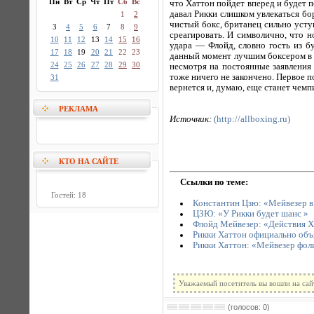
Пн
Вт
Ср
Чт
Пт
Сб
Вс
что Хаттон пойдет вперед и будет 
давал Рикки слишком увлекаться бо
1
2
чистый бокс, британец сильно усту
3
4
5
6
7
8
9
среагировать. И символично, что 
10
11
12
13
14
15
16
удара — Флойд, словно гость из бу
17
18
19
20
21
22
23
данный момент лучшим боксером в ми
24
25
26
27
28
29
30
несмотря на постоянные заявления 
тоже ничего не закончено. Первое п
31
вернется и, думаю, еще станет чем
РЕКЛАМА
Источник:
(http://allboxing.ru)
КТО НА САЙТЕ
Ссылки по теме:
Гостей: 18
Константин Цзю: «Мейвезер в 
ЦЗЮ: «У Рикки будет шанс »
Флойд Мейвезер: «Действия Ха
Рикки Хаттон официально объ
Рикки Хаттон: «Мейвезер фоли
Уважаемый посетитель вы вошли на сай
(голосов: 0)