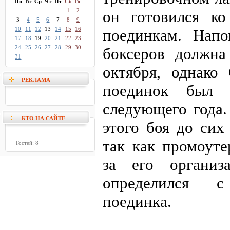
Пн
Вт
Ср
Чт
Пт
Сб
Вс
1
2
он готовился к
3
4
5
6
7
8
9
10
11
12
13
14
15
16
поединкам. Напо
17
18
19
20
21
22
23
24
25
26
27
28
29
30
боксеров должна
31
октября, однако
РЕКЛАМА
поединок был 
следующего года.
КТО НА САЙТЕ
этого боя до сих
так как промоут
Гостей: 8
за его органи
определился 
поединка.