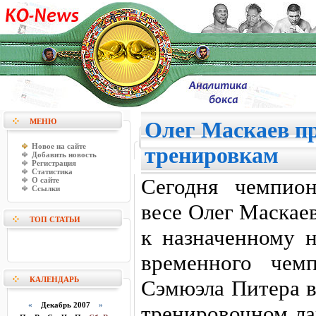
МЕНЮ
Олег Маскаев п
Новое на сайте
тренировкам
Добавить новость
Регистрация
Статистика
Сегодня чемпио
О сайте
Ссылки
весе Олег Маскае
ТОП СТАТЬИ
к назначенному 
временного чем
КАЛЕНДАРЬ
Сэмюэла Питера в
«
Декабрь 2007
»
тренировочном ла