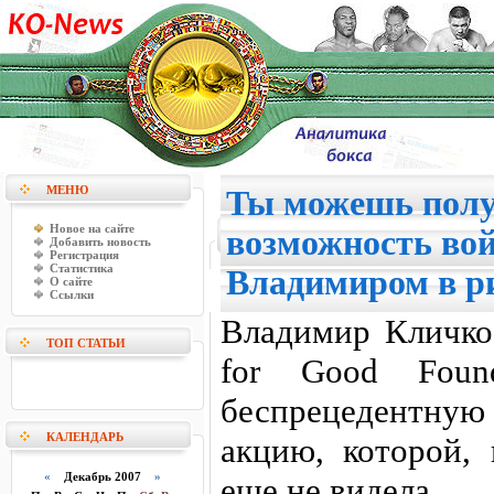
МЕНЮ
Ты можешь пол
Новое на сайте
возможность вой
Добавить новость
Регистрация
Статистика
Владимиром в р
О сайте
Ссылки
Владимир Кличко,
ТОП СТАТЬИ
for Good Found
беспрецедентн
КАЛЕНДАРЬ
акцию, которой, 
«
Декабрь 2007
»
еще не видела.