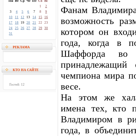
Пн
Вт
Ср
Чт
Пт
Сб
Вс
1
2
Фанам Владимира
3
4
5
6
7
8
9
10
11
12
13
14
15
16
возможность разм
17
18
19
20
21
22
23
24
25
26
27
28
29
30
котором он входи
31
года, когда в п
РЕКЛАМА
Шаффорда во 
принадлежащий 
КТО НА САЙТЕ
чемпиона мира п
весе.
Гостей: 12
На этом же хал
имена тех, кто 
Владимиром в ри
года, в объедини