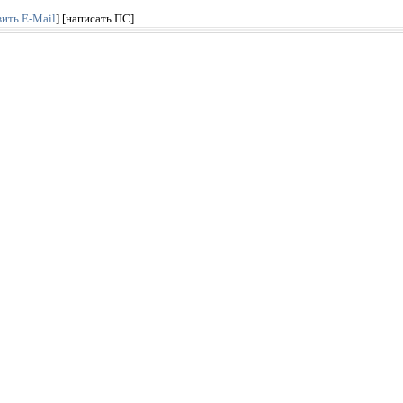
вить E-Mail
]
[написать ПС]