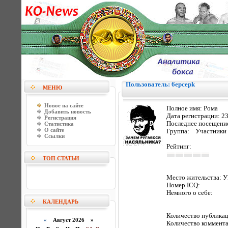
Пользователь: 6epcepk
МЕНЮ
Новое на сайте
Полное имя:
Рома
Добавить новость
Дата регистрации:
23
Регистрация
Последнее посещени
Статистика
О сайте
Группа: Участники
Ссылки
Рейтинг:
ТОП СТАТЬИ
Место жительства:
У
Номер ICQ:
Немного о себе:
КАЛЕНДАРЬ
Количество публик
«
Август 2026 »
Количество коммент