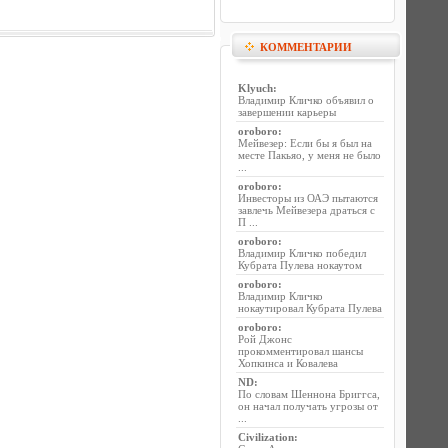
КОММЕНТАРИИ
Klyuch
:
Владимир Кличко объявил о
завершении карьеры
oroboro
:
Мейвезер: Если бы я был на
месте Пакьяо, у меня не было
...
oroboro
:
Инвесторы из ОАЭ пытаются
завлечь Мейвезера драться с
П ...
oroboro
:
Владимир Кличко победил
Кубрата Пулева нокаутом
oroboro
:
Владимир Кличко
нокаутировал Кубрата Пулева
oroboro
:
Рой Джонс
прокомментировал шансы
Хопкинса и Ковалева
ND
:
По словам Шеннона Бриггса,
он начал получать угрозы от
...
Civilization
: