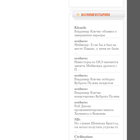
КОММЕНТАРИИ
Klyuch
:
Владимир Кличко объявил о
завершении карьеры
oroboro
:
Мейвезер: Если бы я был на
месте Пакьяо, у меня не было
...
oroboro
:
Инвесторы из ОАЭ пытаются
завлечь Мейвезера драться с
П ...
oroboro
:
Владимир Кличко победил
Кубрата Пулева нокаутом
oroboro
:
Владимир Кличко
нокаутировал Кубрата Пулева
oroboro
:
Рой Джонс
прокомментировал шансы
Хопкинса и Ковалева
ND
:
По словам Шеннона Бриггса,
он начал получать угрозы от
...
Civilization
: