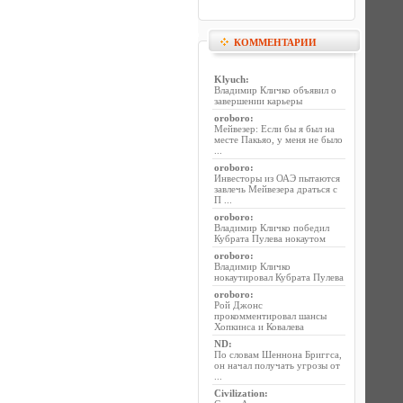
КОММЕНТАРИИ
Klyuch
:
Владимир Кличко объявил о
завершении карьеры
oroboro
:
Мейвезер: Если бы я был на
месте Пакьяо, у меня не было
...
oroboro
:
Инвесторы из ОАЭ пытаются
завлечь Мейвезера драться с
П ...
oroboro
:
Владимир Кличко победил
Кубрата Пулева нокаутом
oroboro
:
Владимир Кличко
нокаутировал Кубрата Пулева
oroboro
:
Рой Джонс
прокомментировал шансы
Хопкинса и Ковалева
ND
:
По словам Шеннона Бриггса,
он начал получать угрозы от
...
Civilization
: